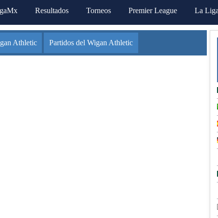
igaMx
Resultados
Torneos
Premier League
La Lig
gan Athletic
Partidos del Wigan Athletic