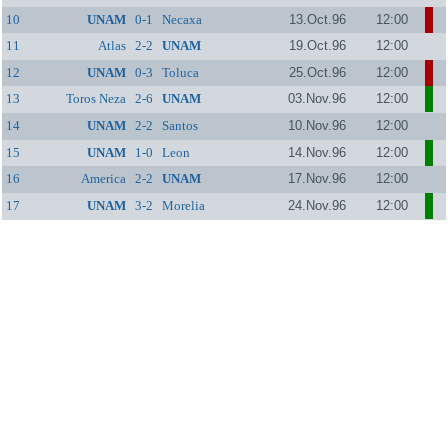
10
UNAM
0-1
Necaxa
13.Oct.96
12:00
11
Atlas
2-2
UNAM
19.Oct.96
12:00
12
UNAM
0-3
Toluca
25.Oct.96
12:00
13
Toros Neza
2-6
UNAM
03.Nov.96
12:00
14
UNAM
2-2
Santos
10.Nov.96
12:00
15
UNAM
1-0
Leon
14.Nov.96
12:00
16
America
2-2
UNAM
17.Nov.96
12:00
17
UNAM
3-2
Morelia
24.Nov.96
12:00