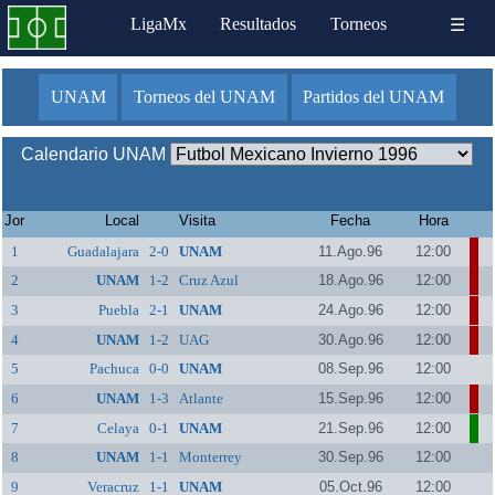
LigaMx
Resultados
Torneos
☰
UNAM
Torneos del UNAM
Partidos del UNAM
Calendario UNAM
Jor
Local
Visita
Fecha
Hora
1
Guadalajara
2-0
UNAM
11.Ago.96
12:00
2
UNAM
1-2
Cruz Azul
18.Ago.96
12:00
3
Puebla
2-1
UNAM
24.Ago.96
12:00
4
UNAM
1-2
UAG
30.Ago.96
12:00
5
Pachuca
0-0
UNAM
08.Sep.96
12:00
6
UNAM
1-3
Atlante
15.Sep.96
12:00
7
Celaya
0-1
UNAM
21.Sep.96
12:00
8
UNAM
1-1
Monterrey
30.Sep.96
12:00
9
Veracruz
1-1
UNAM
05.Oct.96
12:00