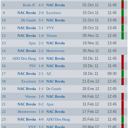
8
Roda JC
4-3
NAC Breda
01.Oct.11
11:45
9
NAC Breda
2-0
Excelsior
15.Oct.11
11:45
10
De Graafs
3-1
NAC Breda
21.Oct.11
13:45
11
NAC Breda
3-1
VVV
28.Oct.11
13:45
12
NAC Breda
1-0
Vitesse
05.Nov.11
12:45
13
Ajax
2-2
NAC Breda
19.Nov.11
13:45
14
NAC Breda
2-2
Heerenveen
26.Nov.11
11:45
15
ADO Den Haag
3-0
NAC Breda
03.Dic.11
11:45
16
PSV
1-0
NAC Breda
10.Dic.11
11:45
17
NAC Breda
2-1
AZ
18.Dic.11
09:30
18
Excelsior
3-0
NAC Breda
21.Ene.12
12:45
19
NAC Breda
1-1
De Graafs
28.Ene.12
12:45
20
Vitesse
1-0
NAC Breda
04.Feb.12
12:45
21
NAC Breda
0-2
Ajax
11.Feb.12
13:45
22
Heerenveen
1-0
NAC Breda
17.Feb.12
13:45
23
NAC Breda
4-0
ADO Den Haag
25.Feb.12
11:45
24
VVV
2-1
NAC Breda
03.Mar.12
11:45