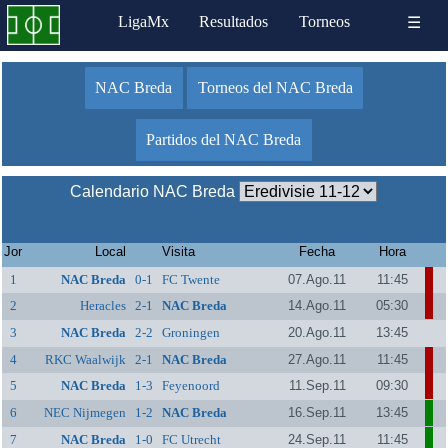
LigaMx
Resultados
Torneos
☰
NAC Breda
Torneos del NAC Breda
Partidos del NAC Breda
Calendario NAC Breda
Jor
Local
Visita
Fecha
Hora
1
NAC Breda
0-1
FC Twente
07.Ago.11
11:45
2
Heracles
2-1
NAC Breda
14.Ago.11
05:30
3
NAC Breda
2-2
Groningen
20.Ago.11
13:45
4
RKC Waalwijk
2-1
NAC Breda
27.Ago.11
11:45
5
NAC Breda
1-3
Feyenoord
11.Sep.11
09:30
6
NEC Nijmegen
1-2
NAC Breda
16.Sep.11
13:45
7
NAC Breda
1-0
FC Utrecht
24.Sep.11
11:45