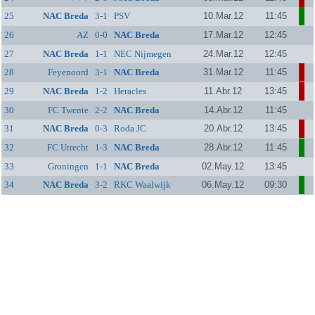
25
NAC Breda
3-1
PSV
10.Mar.12
11:45
26
AZ
0-0
NAC Breda
17.Mar.12
12:45
27
NAC Breda
1-1
NEC Nijmegen
24.Mar.12
12:45
28
Feyenoord
3-1
NAC Breda
31.Mar.12
11:45
29
NAC Breda
1-2
Heracles
11.Abr.12
13:45
30
FC Twente
2-2
NAC Breda
14.Abr.12
11:45
31
NAC Breda
0-3
Roda JC
20.Abr.12
13:45
32
FC Utrecht
1-3
NAC Breda
28.Abr.12
11:45
33
Groningen
1-1
NAC Breda
02.May.12
13:45
34
NAC Breda
3-2
RKC Waalwijk
06.May.12
09:30