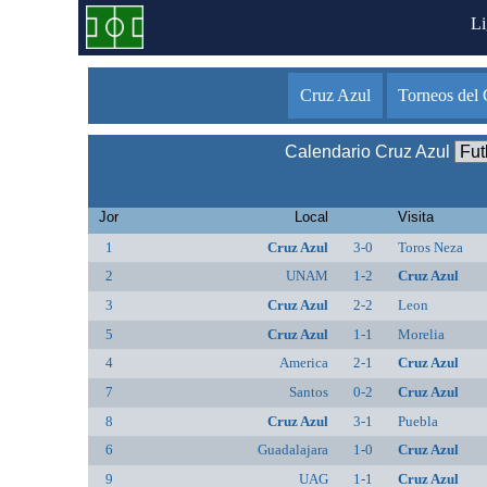
L
Cruz Azul
Torneos del 
Calendario Cruz Azul
Jor
Local
Visita
1
Cruz Azul
3-0
Toros Neza
2
UNAM
1-2
Cruz Azul
3
Cruz Azul
2-2
Leon
5
Cruz Azul
1-1
Morelia
4
America
2-1
Cruz Azul
7
Santos
0-2
Cruz Azul
8
Cruz Azul
3-1
Puebla
6
Guadalajara
1-0
Cruz Azul
9
UAG
1-1
Cruz Azul