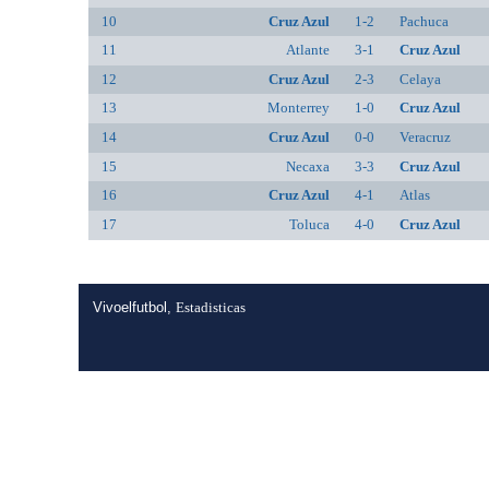
10
Cruz Azul
1-2
Pachuca
11
Atlante
3-1
Cruz Azul
12
Cruz Azul
2-3
Celaya
13
Monterrey
1-0
Cruz Azul
14
Cruz Azul
0-0
Veracruz
15
Necaxa
3-3
Cruz Azul
16
Cruz Azul
4-1
Atlas
17
Toluca
4-0
Cruz Azul
Vivoelfutbol,
Estadisticas