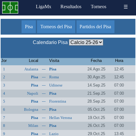
LigaMx
Resultados
Torneos
☰
Pisa
Torneos del Pisa
Partidos del Pisa
Calendario Pisa
Jor
Local
Visita
Fecha
Hora
1
Atalanta
---
Pisa
24.Ago.25
12:45
2
Pisa
---
Roma
30.Ago.25
12:45
3
Pisa
---
Udinese
14.Sep.25
07:00
4
Napoli
---
Pisa
21.Sep.25
07:00
5
Pisa
---
Fiorentina
28.Sep.25
07:00
6
Bologna
---
Pisa
05.Oct.25
07:00
7
Pisa
---
Hellas Verona
19.Oct.25
07:00
8
Milan
---
Pisa
26.Oct.25
07:00
9
Pisa
---
Lazio
29.Oct.25
13:45