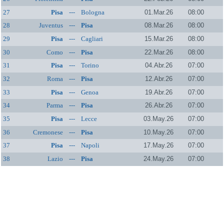
27
Pisa
---
Bologna
01.Mar.26
08:00
28
Juventus
---
Pisa
08.Mar.26
08:00
29
Pisa
---
Cagliari
15.Mar.26
08:00
30
Como
---
Pisa
22.Mar.26
08:00
31
Pisa
---
Torino
04.Abr.26
07:00
32
Roma
---
Pisa
12.Abr.26
07:00
33
Pisa
---
Genoa
19.Abr.26
07:00
34
Parma
---
Pisa
26.Abr.26
07:00
35
Pisa
---
Lecce
03.May.26
07:00
36
Cremonese
---
Pisa
10.May.26
07:00
37
Pisa
---
Napoli
17.May.26
07:00
38
Lazio
---
Pisa
24.May.26
07:00