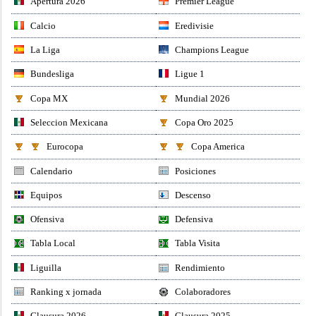
Apertura 2026
Premier League
Calcio
Eredivisie
La Liga
Champions League
Bundesliga
Ligue 1
Copa MX
Mundial 2026
Seleccion Mexicana
Copa Oro 2025
Eurocopa
Copa America
Calendario
Posiciones
Equipos
Descenso
Ofensiva
Defensiva
Tabla Local
Tabla Visita
Liguilla
Rendimiento
Ranking x jornada
Colaboradores
Clausura 2026
Clausura 2025