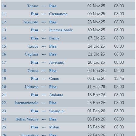
10
Torino
---
Pisa
02.Nov.25
08:00
11
Pisa
---
Cremonese
09.Nov.25
08:00
12
Sassuolo
---
Pisa
23.Nov.25
08:00
13
Pisa
---
Internazionale
30.Nov.25
08:00
14
Pisa
---
Parma
07.Dic.25
08:00
15
Lecce
---
Pisa
14.Dic.25
08:00
16
Cagliari
---
Pisa
21.Dic.25
08:00
17
Pisa
---
Juventus
28.Dic.25
08:00
18
Genoa
---
Pisa
03.Ene.26
08:00
19
Pisa
---
Como
06.Ene.26
13:45
20
Udinese
---
Pisa
11.Ene.26
08:00
21
Pisa
---
Atalanta
18.Ene.26
08:00
22
Internazionale
---
Pisa
25.Ene.26
08:00
23
Pisa
---
Sassuolo
01.Feb.26
08:00
24
Hellas Verona
---
Pisa
08.Feb.26
08:00
25
Pisa
---
Milan
15.Feb.26
08:00
26
Fiorentina
---
Pisa
22.Feb.26
08:00