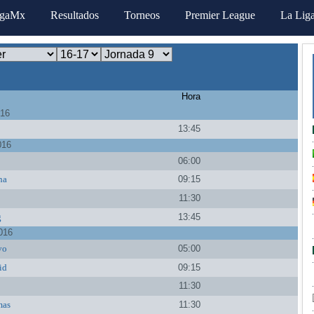
igaMx
Resultados
Torneos
Premier League
La Lig
Hora
016
13:45
016
06:00
na
09:15
11:30
g
13:45
016
vo
05:00
id
09:15
s
11:30
mas
11:30