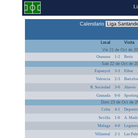
L
Calendario
Local
Visita
Vie 21 de Oct de 2
Osasuna
1-2
Betis
Sab 22 de Oct de 2
Espanyol
3-3
Eibar
Valencia
2-3
Barcelo
R. Sociedad
3-0
Alaves
Granada
0-0
Sportin
Dom 23 de Oct de 2
Celta
4-1
Deporti
Sevilla
1-0
A. Madr
Malaga
4-0
Legane
Villarreal
2-1
Las Pal