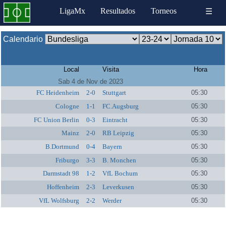
LigaMx
Resultados
Torneos
☰
Calendario
Local
Visita
Hora
Sab 4 de Nov de 2023
FC Heidenheim
2-0
Stuttgart
05:30
Cologne
1-1
FC.Augsburg
05:30
FC Union Berlin
0-3
Eintracht
05:30
Mainz
2-0
RB Leipzig
05:30
B.Dortmund
0-4
Bayern
05:30
Friburgo
3-3
B. Monchen
05:30
Darmstadt 98
1-2
VfL Bochum
05:30
Hoffenheim
2-3
Leverkusen
05:30
VfL Wolfsburg
2-2
Werder
05:30