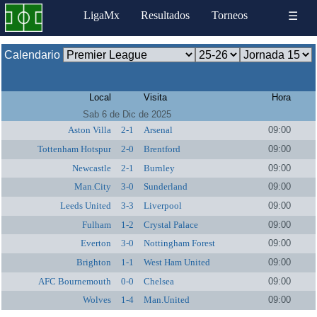
LigaMx
Resultados
Torneos
☰
Calendario
Local
Visita
Hora
Sab 6 de Dic de 2025
Aston Villa
2-1
Arsenal
09:00
Tottenham Hotspur
2-0
Brentford
09:00
Newcastle
2-1
Burnley
09:00
Man.City
3-0
Sunderland
09:00
Leeds United
3-3
Liverpool
09:00
Fulham
1-2
Crystal Palace
09:00
Everton
3-0
Nottingham Forest
09:00
Brighton
1-1
West Ham United
09:00
AFC Bournemouth
0-0
Chelsea
09:00
Wolves
1-4
Man.United
09:00