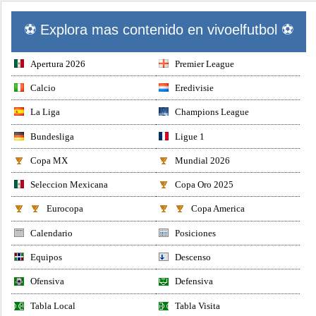
⚽ Explora mas contenido en vivoelfutbol ⚽
Apertura 2026
Premier League
Calcio
Eredivisie
La Liga
Champions League
Bundesliga
Ligue 1
Copa MX
Mundial 2026
Seleccion Mexicana
Copa Oro 2025
Eurocopa
Copa America
Calendario
Posiciones
Equipos
Descenso
Ofensiva
Defensiva
Tabla Local
Tabla Visita