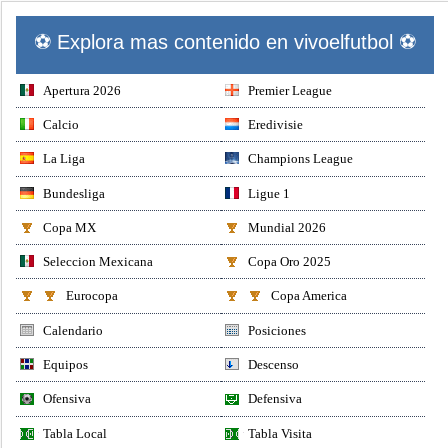
⚽ Explora mas contenido en vivoelfutbol ⚽
Apertura 2026
Premier League
Calcio
Eredivisie
La Liga
Champions League
Bundesliga
Ligue 1
Copa MX
Mundial 2026
Seleccion Mexicana
Copa Oro 2025
Eurocopa
Copa America
Calendario
Posiciones
Equipos
Descenso
Ofensiva
Defensiva
Tabla Local
Tabla Visita