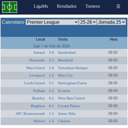
LigaMx
Resultados
Torneos
☰
Calendario
Local
Visita
Hora
Sab 7 de Feb de 2026
Arsenal
3-0
Sunderland
09:00
Newcastle
2-3
Brentford
09:00
Man.United
2-0
Tottenham Hotspur
09:00
Liverpool
1-2
Man.City
09:00
Leeds United
3-1
Nottingham Forest
09:00
Fulham
1-2
Everton
09:00
Burnley
0-2
West Ham United
09:00
Brighton
0-1
Crystal Palace
09:00
AFC Bournemouth
1-1
Aston Villa
09:00
Wolves
1-3
Chelsea
09:00