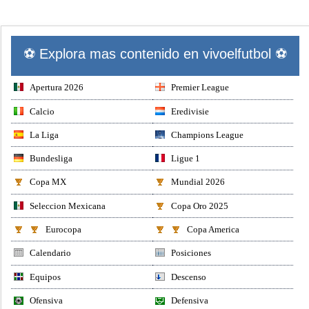
⚽ Explora mas contenido en vivoelfutbol ⚽
Apertura 2026
Premier League
Calcio
Eredivisie
La Liga
Champions League
Bundesliga
Ligue 1
Copa MX
Mundial 2026
Seleccion Mexicana
Copa Oro 2025
Eurocopa
Copa America
Calendario
Posiciones
Equipos
Descenso
Ofensiva
Defensiva