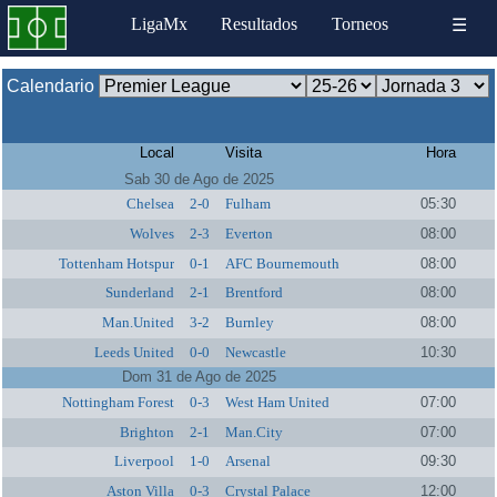
LigaMx
Resultados
Torneos
☰
Calendario
Local
Visita
Hora
Sab 30 de Ago de 2025
Chelsea
2-0
Fulham
05:30
Wolves
2-3
Everton
08:00
Tottenham Hotspur
0-1
AFC Bournemouth
08:00
Sunderland
2-1
Brentford
08:00
Man.United
3-2
Burnley
08:00
Leeds United
0-0
Newcastle
10:30
Dom 31 de Ago de 2025
Nottingham Forest
0-3
West Ham United
07:00
Brighton
2-1
Man.City
07:00
Liverpool
1-0
Arsenal
09:30
Aston Villa
0-3
Crystal Palace
12:00