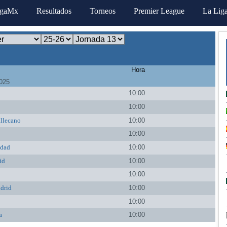
igaMx
Resultados
Torneos
Premier League
La Lig
Hora
025
10:00
10:00
llecano
10:00
10:00
edad
10:00
id
10:00
10:00
drid
10:00
10:00
a
10:00