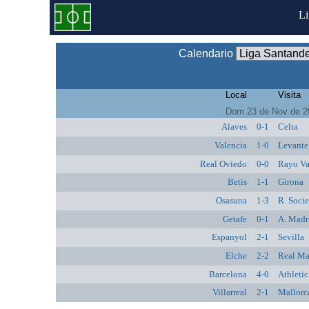
L
Calendario
Local
Visita
Dom 23 de Nov de 2
Alaves
0-1
Celta
Valencia
1-0
Levante
Real Oviedo
0-0
Rayo Va
Betis
1-1
Girona
Osasuna
1-3
R. Soci
Getafe
0-1
A. Madr
Espanyol
2-1
Sevilla
Elche
2-2
Real Ma
Barcelona
4-0
Athletic
Villarreal
2-1
Mallorc