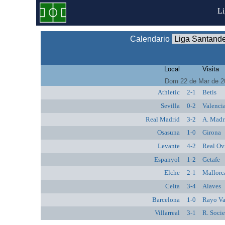
L
Calendario
Local
Visita
Dom 22 de Mar de 2
Athletic
2-1
Betis
Sevilla
0-2
Valenci
Real Madrid
3-2
A. Madr
Osasuna
1-0
Girona
Levante
4-2
Real Ov
Espanyol
1-2
Getafe
Elche
2-1
Mallorc
Celta
3-4
Alaves
Barcelona
1-0
Rayo Va
Villarreal
3-1
R. Soci