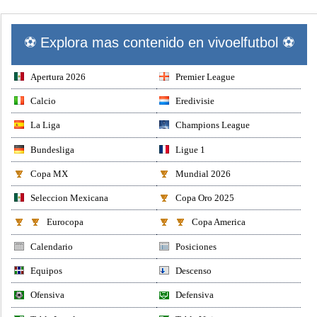
⚽ Explora mas contenido en vivoelfutbol ⚽
Apertura 2026
Premier League
Calcio
Eredivisie
La Liga
Champions League
Bundesliga
Ligue 1
Copa MX
Mundial 2026
Seleccion Mexicana
Copa Oro 2025
Eurocopa
Copa America
Calendario
Posiciones
Equipos
Descenso
Ofensiva
Defensiva