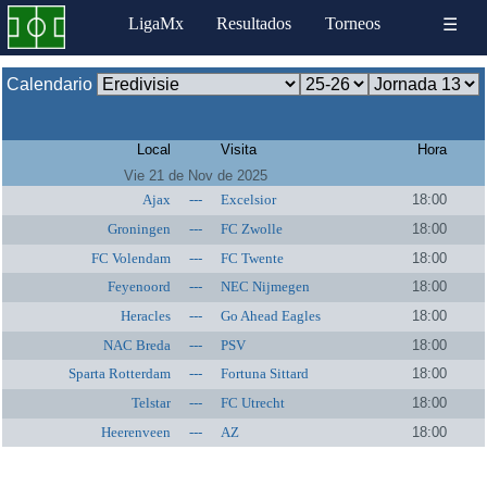
LigaMx
Resultados
Torneos
☰
Calendario
Local
Visita
Hora
Vie 21 de Nov de 2025
Ajax
---
Excelsior
18:00
Groningen
---
FC Zwolle
18:00
FC Volendam
---
FC Twente
18:00
Feyenoord
---
NEC Nijmegen
18:00
Heracles
---
Go Ahead Eagles
18:00
NAC Breda
---
PSV
18:00
Sparta Rotterdam
---
Fortuna Sittard
18:00
Telstar
---
FC Utrecht
18:00
Heerenveen
---
AZ
18:00