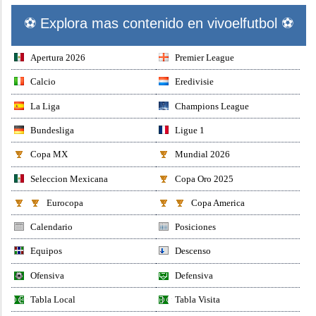
⚽ Explora mas contenido en vivoelfutbol ⚽
Apertura 2026
Premier League
Calcio
Eredivisie
La Liga
Champions League
Bundesliga
Ligue 1
Copa MX
Mundial 2026
Seleccion Mexicana
Copa Oro 2025
Eurocopa
Copa America
Calendario
Posiciones
Equipos
Descenso
Ofensiva
Defensiva
Tabla Local
Tabla Visita