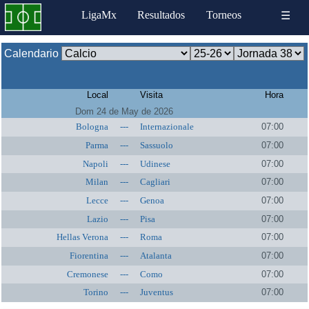
LigaMx
Resultados
Torneos
☰
Calendario
Local
Visita
Hora
Dom 24 de May de 2026
Bologna
---
Internazionale
07:00
Parma
---
Sassuolo
07:00
Napoli
---
Udinese
07:00
Milan
---
Cagliari
07:00
Lecce
---
Genoa
07:00
Lazio
---
Pisa
07:00
Hellas Verona
---
Roma
07:00
Fiorentina
---
Atalanta
07:00
Cremonese
---
Como
07:00
Torino
---
Juventus
07:00