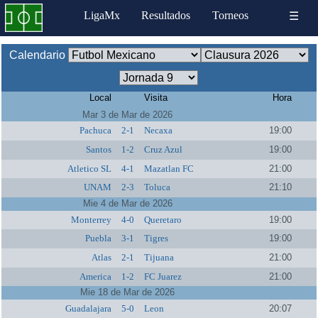
LigaMx
Resultados
Torneos
☰
Calendario
Local
Visita
Hora
Mar 3 de Mar de 2026
Pachuca
2-1
Necaxa
19:00
Santos
1-2
Cruz Azul
19:00
Atletico SL
4-1
Mazatlan FC
21:00
UNAM
2-3
Toluca
21:10
Mie 4 de Mar de 2026
Monterrey
4-0
Queretaro
19:00
Puebla
3-1
Tigres
19:00
Atlas
2-1
Tijuana
21:00
America
1-2
FC Juarez
21:00
Mie 18 de Mar de 2026
Guadalajara
5-0
Leon
20:07