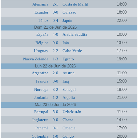
Alemania
2-1
Costa de Marfil
14:00
Ecuador
0-0
Curazao
18:00
Túnez
0-4
Japón
22:00
Dom 21 de Jun de 2026
España
4-0
Arabia Saudita
10:00
Bélgica
0-0
Irán
13:00
Uruguay
2-2
Cabo Verde
17:00
Nueva Zelanda
1-3
Egipto
19:00
Lun 22 de Jun de 2026
Argentina
2-0
Austria
11:00
Francia
3-0
Iraq
15:00
Noruega
3-2
Senegal
18:00
Jordania
1-2
Argelia
21:00
Mar 23 de Jun de 2026
Portugal
5-0
Uzbekistán
11:00
Inglaterra
0-0
Ghana
14:00
Panamá
0-1
Croacia
17:00
Colombia
1-0
Congo
20:00