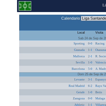
L
Calendario
Local
Visita
Sab 24 de Sep de 2
Sporting
0-0
Racing
Granada
1-1
Osasun
Mallorca
2-1
R. Soci
Sevilla
1-0
Valenci
Barcelona
5-0
A. Madr
Dom 25 de Sep de 2
Levante
3-1
Espanyo
Real Madrid
6-2
Rayo Va
Getafe
1-0
Betis
Zaragoza
0-0
Malaga
Athletic
1-1
Villarre