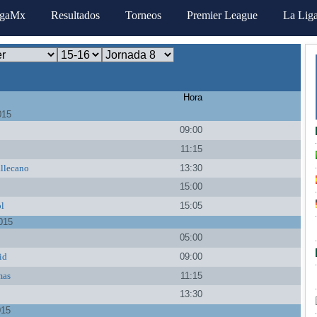
igaMx
Resultados
Torneos
Premier League
La Lig
Hora
015
09:00
11:15
llecano
13:30
15:00
l
15:05
015
05:00
id
09:00
mas
11:15
13:30
015