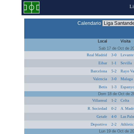
L
Calendario
Local
Visita
Sab 17 de Oct de 2
Real Madrid
3-0
Levante
Eibar
1-1
Sevilla
Barcelona
5-2
Rayo Va
Valencia
3-0
Malaga
Betis
1-3
Espanyo
Dom 18 de Oct de 2
Villarreal
1-2
Celta
R. Sociedad
0-2
A. Madr
Getafe
4-0
Las Pal
Deportivo
2-2
Athletic
Lun 19 de Oct de 2