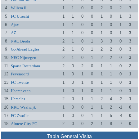
4
Willem II
1
1
0
0
2
0
2
3
5
FC Utrecht
1
1
0
0
1
0
1
3
6
Ajax
1
1
0
0
1
0
1
3
7
AZ
1
1
0
0
1
0
1
3
8
NAC Breda
2
1
0
1
3
3
0
3
9
Go Ahead Eagles
2
1
0
1
2
2
0
3
10
NEC Nijmegen
2
1
0
1
2
2
0
3
11
Sparta Rotterdam
2
0
2
0
1
1
0
2
12
Feyenoord
1
0
1
0
1
1
0
1
13
FC Twente
1
0
1
0
1
1
0
1
14
Heerenveen
1
0
1
0
1
1
0
1
15
Heracles
2
0
1
1
2
4
-2
1
16
RKC Waalwijk
1
0
0
1
1
2
-1
0
17
FC Zwolle
1
0
0
1
1
5
-4
0
18
Almere City FC
2
0
0
2
1
8
-7
0
Tabla General Visita