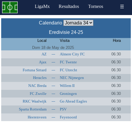
LigaMx
Resultados
Torneos
☰
Calendario
Eredivisie 24-25
Local
Visita
Hora
Dom 18 de May de 2025
AZ
---
Almere City FC
06:30
Ajax
---
FC Twente
06:30
Fortuna Sittard
---
FC Utrecht
06:30
Heracles
---
NEC Nijmegen
06:30
NAC Breda
---
Willem II
06:30
FC Zwolle
---
Groningen
06:30
RKC Waalwijk
---
Go Ahead Eagles
06:30
Sparta Rotterdam
---
PSV
06:30
Heerenveen
---
Feyenoord
06:30