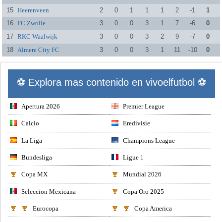
15
Heerenveen
2
0
1
1
1
2
-1
1
16
FC Zwolle
3
0
0
3
1
7
-6
0
17
RKC Waalwijk
3
0
0
3
2
9
-7
0
18
Almere City FC
3
0
0
3
1
11
-10
0
⚽ Explora mas contenido en vivoelfutbol ⚽
Apertura 2026
Premier League
Calcio
Eredivisie
La Liga
Champions League
Bundesliga
Ligue 1
Copa MX
Mundial 2026
Seleccion Mexicana
Copa Oro 2025
Eurocopa
Copa America