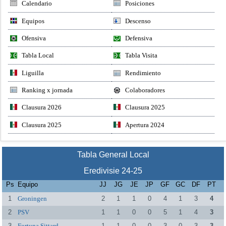
Calendario
Posiciones
Equipos
Descenso
Ofensiva
Defensiva
Tabla Local
Tabla Visita
Liguilla
Rendimiento
Ranking x jornada
Colaboradores
Clausura 2026
Clausura 2025
Clausura 2025
Apertura 2024
Tabla General Local
Eredivisie 24-25
Ps
Equipo
JJ
JG
JE
JP
GF
GC
DF
PT
1
Groningen
2
1
1
0
4
1
3
4
2
PSV
1
1
0
0
5
1
4
3
3
Fortuna Sittard
1
1
0
0
3
0
3
3