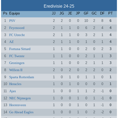
Eredivisie 24-25
Ps
Equipo
JJ
JG
JE
JP
GF
GC
DF
PT
1
PSV
2
2
0
0
10
2
8
6
2
Feyenoord
2
1
1
0
6
2
4
4
3
FC Utrecht
2
1
1
0
3
2
1
4
4
AZ
2
1
1
0
1
0
1
4
5
Fortuna Sittard
1
1
0
0
2
0
2
3
6
FC Twente
1
1
0
0
2
1
1
3
7
Groningen
1
1
0
0
2
1
1
3
8
Willem II
2
0
2
0
2
2
0
2
9
Sparta Rotterdam
1
0
1
0
1
1
0
1
10
Heracles
1
0
1
0
0
0
0
1
11
Ajax
1
0
0
1
1
2
-1
0
12
NEC Nijmegen
1
0
0
1
0
1
-1
0
13
Heerenveen
1
0
0
1
0
1
-1
0
14
Go Ahead Eagles
1
0
0
1
0
2
-2
0