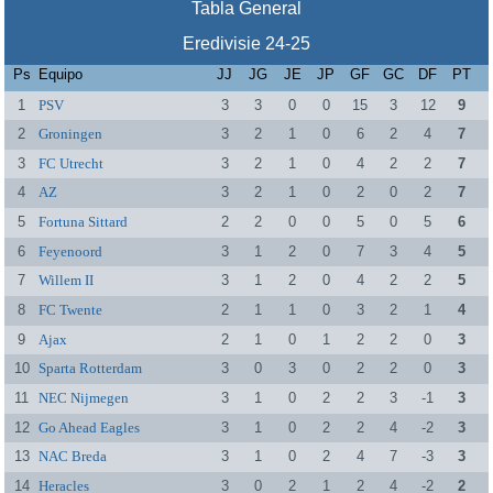
Tabla General
Eredivisie 24-25
Ps
Equipo
JJ
JG
JE
JP
GF
GC
DF
PT
1
PSV
3
3
0
0
15
3
12
9
2
Groningen
3
2
1
0
6
2
4
7
3
FC Utrecht
3
2
1
0
4
2
2
7
4
AZ
3
2
1
0
2
0
2
7
5
Fortuna Sittard
2
2
0
0
5
0
5
6
6
Feyenoord
3
1
2
0
7
3
4
5
7
Willem II
3
1
2
0
4
2
2
5
8
FC Twente
2
1
1
0
3
2
1
4
9
Ajax
2
1
0
1
2
2
0
3
10
Sparta Rotterdam
3
0
3
0
2
2
0
3
11
NEC Nijmegen
3
1
0
2
2
3
-1
3
12
Go Ahead Eagles
3
1
0
2
2
4
-2
3
13
NAC Breda
3
1
0
2
4
7
-3
3
14
Heracles
3
0
2
1
2
4
-2
2