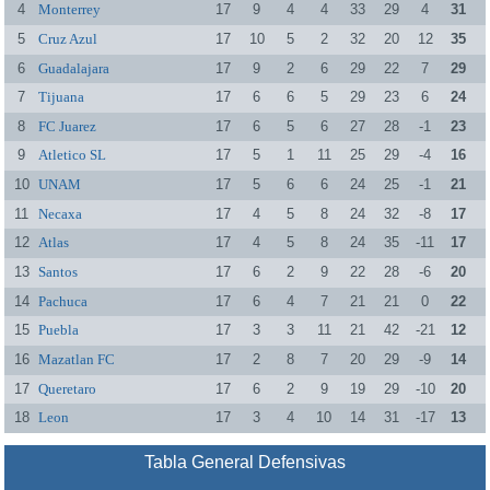
4
Monterrey
17
9
4
4
33
29
4
31
5
Cruz Azul
17
10
5
2
32
20
12
35
6
Guadalajara
17
9
2
6
29
22
7
29
7
Tijuana
17
6
6
5
29
23
6
24
8
FC Juarez
17
6
5
6
27
28
-1
23
9
Atletico SL
17
5
1
11
25
29
-4
16
10
UNAM
17
5
6
6
24
25
-1
21
11
Necaxa
17
4
5
8
24
32
-8
17
12
Atlas
17
4
5
8
24
35
-11
17
13
Santos
17
6
2
9
22
28
-6
20
14
Pachuca
17
6
4
7
21
21
0
22
15
Puebla
17
3
3
11
21
42
-21
12
16
Mazatlan FC
17
2
8
7
20
29
-9
14
17
Queretaro
17
6
2
9
19
29
-10
20
18
Leon
17
3
4
10
14
31
-17
13
Tabla General Defensivas