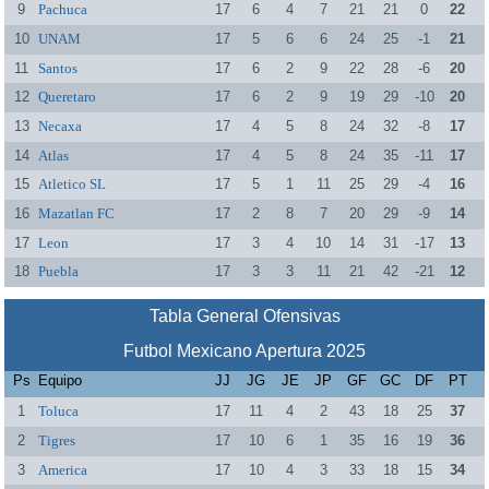
9
Pachuca
17
6
4
7
21
21
0
22
10
UNAM
17
5
6
6
24
25
-1
21
11
Santos
17
6
2
9
22
28
-6
20
12
Queretaro
17
6
2
9
19
29
-10
20
13
Necaxa
17
4
5
8
24
32
-8
17
14
Atlas
17
4
5
8
24
35
-11
17
15
Atletico SL
17
5
1
11
25
29
-4
16
16
Mazatlan FC
17
2
8
7
20
29
-9
14
17
Leon
17
3
4
10
14
31
-17
13
18
Puebla
17
3
3
11
21
42
-21
12
Tabla General Ofensivas
Futbol Mexicano Apertura 2025
Ps
Equipo
JJ
JG
JE
JP
GF
GC
DF
PT
1
Toluca
17
11
4
2
43
18
25
37
2
Tigres
17
10
6
1
35
16
19
36
3
America
17
10
4
3
33
18
15
34