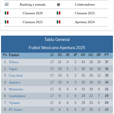
Ranking x jornada
Colaboradores
Clausura 2026
Clausura 2025
Clausura 2025
Apertura 2024
Tabla General
Futbol Mexicano Apertura 2025
Ps
Equipo
JJ
JG
JE
JP
GF
GC
DF
PT
1
Toluca
17
11
4
2
43
18
25
37
2
Tigres
17
10
6
1
35
16
19
36
3
Cruz Azul
17
10
5
2
32
20
12
35
4
America
17
10
4
3
33
18
15
34
5
Monterrey
17
9
4
4
33
29
4
31
6
Guadalajara
17
9
2
6
29
22
7
29
7
Tijuana
17
6
6
5
29
23
6
24
8
FC Juarez
17
6
5
6
27
28
-1
23