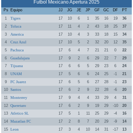
Futbol Mexicano Apertura 2025
Ps
Equipo
JJ
JG
JE
JP
GF
GC
DF
PT
1
Tigres
17
10
6
1
35
16
19
36
2
Toluca
17
11
4
2
43
18
25
37
3
America
17
10
4
3
33
18
15
34
4
Cruz Azul
17
10
5
2
32
20
12
35
5
Pachuca
17
6
4
7
21
21
0
22
6
Guadalajara
17
9
2
6
29
22
7
29
7
Tijuana
17
6
6
5
29
23
6
24
8
UNAM
17
5
6
6
24
25
-1
21
9
FC Juarez
17
6
5
6
27
28
-1
23
10
Santos
17
6
2
9
22
28
-6
20
11
Monterrey
17
9
4
4
33
29
4
31
12
Queretaro
17
6
2
9
19
29
-10
20
13
Atletico SL
17
5
1
11
25
29
-4
16
14
Mazatlan FC
17
2
8
7
20
29
-9
14
15
Leon
17
3
4
10
14
31
-17
13