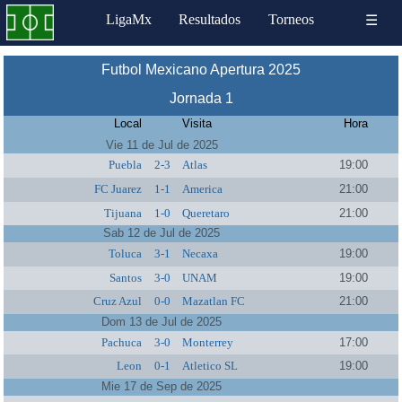
LigaMx
Resultados
Torneos
☰
Futbol Mexicano Apertura 2025
Jornada 1
Local
Visita
Hora
Vie 11 de Jul de 2025
Puebla
2-3
Atlas
19:00
FC Juarez
1-1
America
21:00
Tijuana
1-0
Queretaro
21:00
Sab 12 de Jul de 2025
Toluca
3-1
Necaxa
19:00
Santos
3-0
UNAM
19:00
Cruz Azul
0-0
Mazatlan FC
21:00
Dom 13 de Jul de 2025
Pachuca
3-0
Monterrey
17:00
Leon
0-1
Atletico SL
19:00
Mie 17 de Sep de 2025