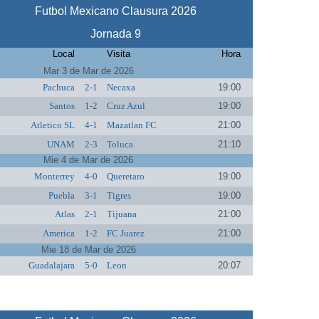
Futbol Mexicano Clausura 2026
Jornada 9
Local
Visita
Hora
Mar 3 de Mar de 2026
Pachuca
2-1
Necaxa
19:00
Santos
1-2
Cruz Azul
19:00
Atletico SL
4-1
Mazatlan FC
21:00
UNAM
2-3
Toluca
21:10
Mie 4 de Mar de 2026
Monterrey
4-0
Queretaro
19:00
Puebla
3-1
Tigres
19:00
Atlas
2-1
Tijuana
21:00
America
1-2
FC Juarez
21:00
Mie 18 de Mar de 2026
Guadalajara
5-0
Leon
20:07