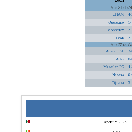
Local
Mar 21 de A
UNAM
4-
Queretaro
1-
Monterrey
2-
Leon
2-
Mie 22 de A
Atletico SL
2-
Atlas
0-
Mazatlan FC
4-
Necaxa
0-
Tijuana
3-
Apertura 2026
Calcio