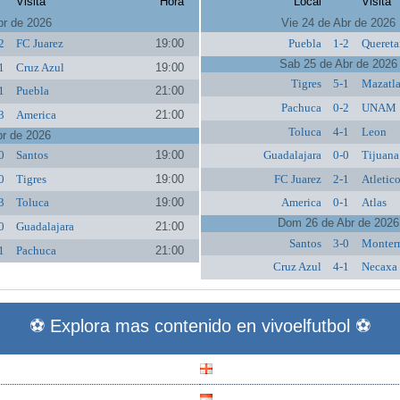
Visita
Hora
Local
Visita
br de 2026
Vie 24 de Abr de 2026
2
FC Juarez
19:00
Puebla
1-2
Quereta
Sab 25 de Abr de 2026
1
Cruz Azul
19:00
Tigres
5-1
Mazatl
1
Puebla
21:00
Pachuca
0-2
UNAM
3
America
21:00
Toluca
4-1
Leon
br de 2026
0
Santos
19:00
Guadalajara
0-0
Tijuana
0
Tigres
19:00
FC Juarez
2-1
Atletic
3
Toluca
19:00
America
0-1
Atlas
Dom 26 de Abr de 2026
0
Guadalajara
21:00
Santos
3-0
Monter
1
Pachuca
21:00
Cruz Azul
4-1
Necaxa
⚽ Explora mas contenido en vivoelfutbol ⚽