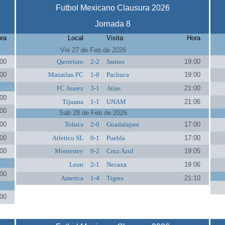
Futbol Mexicano Clausura 2026
Jornada 8
ra
Local
Visita
Hora
Vie 27 de Feb de 2026
00
Queretaro
2-2
Santos
19:00
00
Mazatlan FC
1-0
Pachuca
19:00
FC Juarez
3-1
Atlas
21:00
00
Tijuana
1-1
UNAM
21:06
00
Sab 28 de Feb de 2026
00
Toluca
2-0
Guadalajara
17:00
00
Atletico SL
0-1
Puebla
17:00
00
Monterrey
0-2
Cruz Azul
19:05
Leon
2-1
Necaxa
19:06
00
America
1-4
Tigres
21:10
00