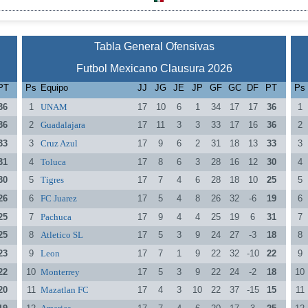
Tabla General Ofensivas
Futbol Mexicano Clausura 2026
PT
Ps
Equipo
JJ
JG
JE
JP
GF
GC
DF
PT
Ps
36
1
UNAM
17
10
6
1
34
17
17
36
1
36
2
Guadalajara
17
11
3
3
33
17
16
36
2
33
3
Cruz Azul
17
9
6
2
31
18
13
33
3
31
4
Toluca
17
8
6
3
28
16
12
30
4
30
5
Tigres
17
7
4
6
28
18
10
25
5
26
6
FC Juarez
17
5
4
8
26
32
-6
19
6
25
7
Pachuca
17
9
4
4
25
19
6
31
7
25
8
Atletico SL
17
5
3
9
24
27
-3
18
8
23
9
Leon
17
7
1
9
22
32
-10
22
9
22
10
Monterrey
17
5
3
9
22
24
-2
18
10
20
11
Mazatlan FC
17
4
3
10
22
37
-15
15
11