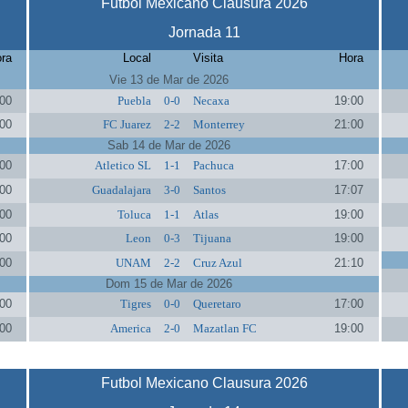
Futbol Mexicano Clausura 2026
Jornada 11
ra
Local
Visita
Hora
Vie 13 de Mar de 2026
00
Puebla
0-0
Necaxa
19:00
00
FC Juarez
2-2
Monterrey
21:00
Sab 14 de Mar de 2026
00
Atletico SL
1-1
Pachuca
17:00
00
Guadalajara
3-0
Santos
17:07
00
Toluca
1-1
Atlas
19:00
00
Leon
0-3
Tijuana
19:00
00
UNAM
2-2
Cruz Azul
21:10
Dom 15 de Mar de 2026
00
Tigres
0-0
Queretaro
17:00
00
America
2-0
Mazatlan FC
19:00
Futbol Mexicano Clausura 2026