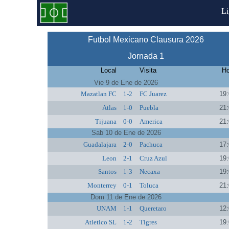
L
Futbol Mexicano Clausura 2026
Jornada 1
Local
Visita
Ho
Vie 9 de Ene de 2026
Mazatlan FC
1-2
FC Juarez
19:
Atlas
1-0
Puebla
21:
Tijuana
0-0
America
21:
Sab 10 de Ene de 2026
Guadalajara
2-0
Pachuca
17:
Leon
2-1
Cruz Azul
19:
Santos
1-3
Necaxa
19:
Monterrey
0-1
Toluca
21:
Dom 11 de Ene de 2026
UNAM
1-1
Queretaro
12:
Atletico SL
1-2
Tigres
19: