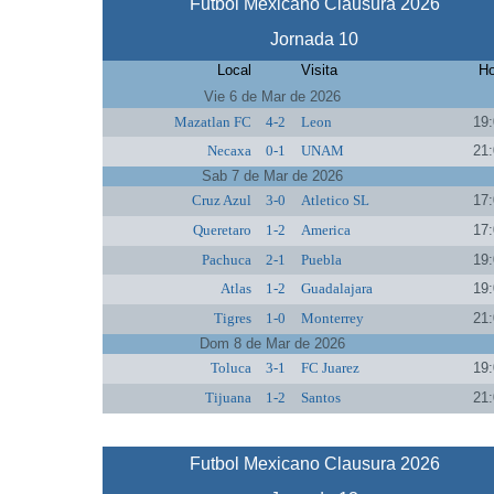
Futbol Mexicano Clausura 2026
Jornada 10
Local
Visita
Ho
Vie 6 de Mar de 2026
Mazatlan FC
4-2
Leon
19:
Necaxa
0-1
UNAM
21:
Sab 7 de Mar de 2026
Cruz Azul
3-0
Atletico SL
17:
Queretaro
1-2
America
17:
Pachuca
2-1
Puebla
19:
Atlas
1-2
Guadalajara
19:
Tigres
1-0
Monterrey
21:
Dom 8 de Mar de 2026
Toluca
3-1
FC Juarez
19:
Tijuana
1-2
Santos
21:
Futbol Mexicano Clausura 2026