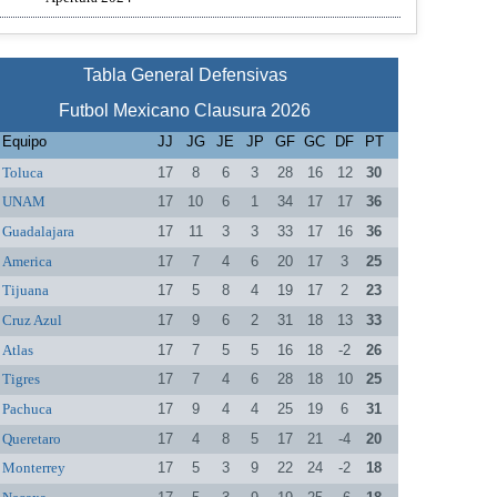
Tabla General Defensivas
Futbol Mexicano Clausura 2026
Equipo
JJ
JG
JE
JP
GF
GC
DF
PT
Toluca
17
8
6
3
28
16
12
30
UNAM
17
10
6
1
34
17
17
36
Guadalajara
17
11
3
3
33
17
16
36
America
17
7
4
6
20
17
3
25
Tijuana
17
5
8
4
19
17
2
23
Cruz Azul
17
9
6
2
31
18
13
33
Atlas
17
7
5
5
16
18
-2
26
Tigres
17
7
4
6
28
18
10
25
Pachuca
17
9
4
4
25
19
6
31
Queretaro
17
4
8
5
17
21
-4
20
Monterrey
17
5
3
9
22
24
-2
18