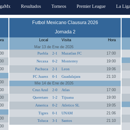
igaMx
Resultados
Torneos
Premier League
La Lig
Futbol Mexicano Clausura 2026
Jornada 2
ra
Local
Visita
Hora
Mar 13 de Ene de 2026
00
Puebla
2-1
Mazatlan FC
17:00
00
Necaxa
0-2
Monterrey
19:00
00
Pachuca
2-1
Leon
19:06
FC Juarez
0-1
Guadalajara
21:10
00
Mie 14 de Ene de 2026
00
Cruz Azul
2-0
Atlas
17:00
00
Queretaro
1-2
Tijuana
19:00
00
America
0-2
Atletico SL
19:05
Tigres
0-1
UNAM
21:06
00
Toluca
3-1
Santos
21:10
00