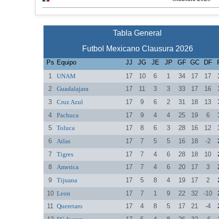
Tabla General
Futbol Mexicano Clausura 2026
Ps
Equipo
JJ
JG
JE
JP
GF
GC
DF
1
UNAM
17
10
6
1
34
17
17
2
Guadalajara
17
11
3
3
33
17
16
3
Cruz Azul
17
9
6
2
31
18
13
4
Pachuca
17
9
4
4
25
19
6
5
Toluca
17
8
6
3
28
16
12
6
Atlas
17
7
5
5
16
18
-2
7
Tigres
17
7
4
6
28
18
10
8
America
17
7
4
6
20
17
3
9
Tijuana
17
5
8
4
19
17
2
10
Leon
17
7
1
9
22
32
-10
11
Queretaro
17
4
8
5
17
21
-4