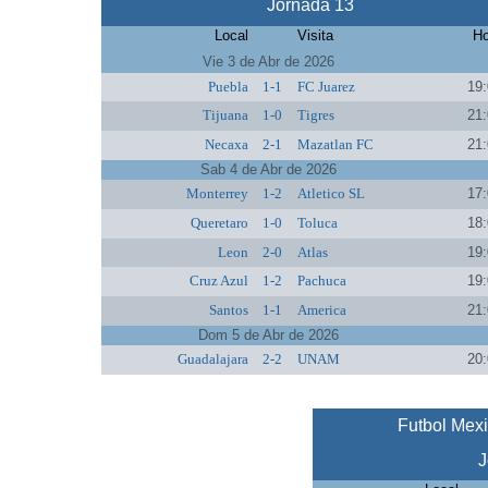
Jornada 13
Local
Visita
Ho
Vie 3 de Abr de 2026
Puebla
1-1
FC Juarez
19:
Tijuana
1-0
Tigres
21:
Necaxa
2-1
Mazatlan FC
21:
Sab 4 de Abr de 2026
Monterrey
1-2
Atletico SL
17:
Queretaro
1-0
Toluca
18:
Leon
2-0
Atlas
19:
Cruz Azul
1-2
Pachuca
19:
Santos
1-1
America
21:
Dom 5 de Abr de 2026
Guadalajara
2-2
UNAM
20:
Futbol Mex
J