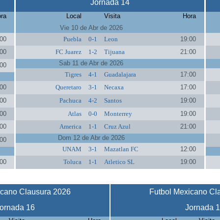
Jornada 14
ra
Local
Visita
Hora
Vie 10 de Abr de 2026
00
Puebla
0-1
Leon
19:00
00
FC Juarez
1-2
Tijuana
21:00
Sab 11 de Abr de 2026
00
Tigres
4-1
Guadalajara
17:00
00
Queretaro
3-1
Necaxa
17:00
00
Pachuca
4-2
Santos
19:00
00
Atlas
0-0
Monterrey
19:00
00
America
1-1
Cruz Azul
21:00
Dom 12 de Abr de 2026
00
UNAM
3-1
Mazatlan FC
12:00
00
Toluca
1-1
Atletico SL
19:00
icano Clausura 2026
Futbol Mexicano Cl
ornada 16
Jornada 