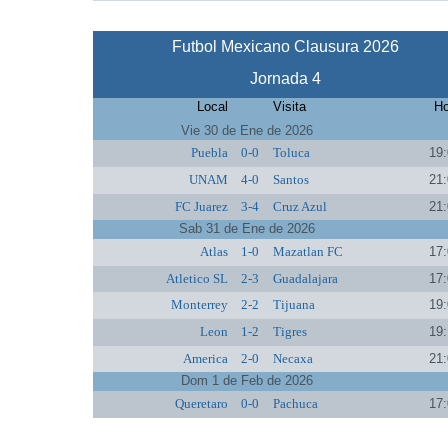
Futbol Mexicano Clausura 2026
Jornada 4
Local
Visita
Ho
Vie 30 de Ene de 2026
Puebla
0-0
Toluca
19:
UNAM
4-0
Santos
21:
FC Juarez
3-4
Cruz Azul
21:
Sab 31 de Ene de 2026
Atlas
1-0
Mazatlan FC
17:
Atletico SL
2-3
Guadalajara
17:
Monterrey
2-2
Tijuana
19:
Leon
1-2
Tigres
19:
America
2-0
Necaxa
21:
Dom 1 de Feb de 2026
Queretaro
0-0
Pachuca
17: