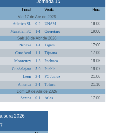
Jornada 15
Local
Visita
Hora
Vie 17 de Abr de 2026
Atletico SL
0-2
UNAM
19:00
Mazatlan FC
1-1
Queretaro
19:00
Sab 18 de Abr de 2026
Necaxa
1-1
Tigres
17:00
Cruz Azul
1-1
Tijuana
17:00
Monterrey
1-3
Pachuca
19:05
Guadalajara
5-0
Puebla
19:07
Leon
3-1
FC Juarez
21:06
America
2-1
Toluca
21:10
Dom 19 de Abr de 2026
Santos
0-1
Atlas
17:00
ausura 2026
17