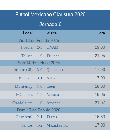
Futbol Mexicano Clausura 2026
Jornada 6
Local
Visita
Hora
Vie 13 de Feb de 2026
Puebla
2-3
UNAM
19:00
Toluca
1-0
Tijuana
21:05
Sab 14 de Feb de 2026
Atletico SL
3-0
Queretaro
17:00
Pachuca
3-1
Atlas
17:00
Monterrey
1-0
Leon
19:00
FC Juarez
1-2
Necaxa
19:06
Guadalajara
1-0
America
21:07
Dom 15 de Feb de 2026
Cruz Azul
2-1
Tigres
16:30
Santos
1-2
Mazatlan FC
17:00