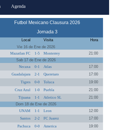
a
Agenda
Futbol Mexicano Clausura 2026
Jornada 3
Local
Visita
Hora
Vie 16 de Ene de 2026
Mazatlan FC
1-5
Monterrey
21:00
Sab 17 de Ene de 2026
Necaxa
0-1
Atlas
17:00
Guadalajara
2-1
Queretaro
17:00
Tigres
0-0
Toluca
19:00
Cruz Azul
1-0
Puebla
21:00
Tijuana
1-1
Atletico SL
21:00
Dom 18 de Ene de 2026
UNAM
1-1
Leon
12:00
Santos
2-2
FC Juarez
17:00
Pachuca
0-0
America
19:00