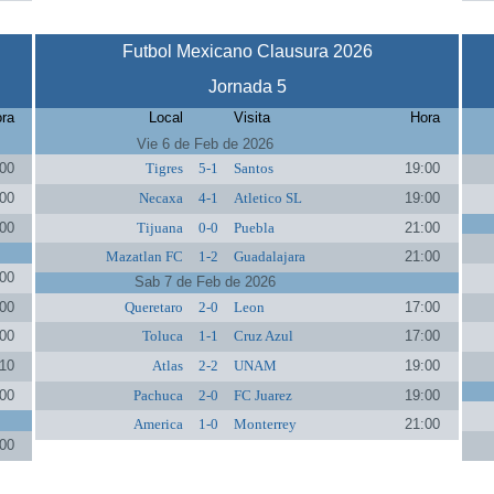
Futbol Mexicano Clausura 2026
Jornada 5
ra
Local
Visita
Hora
Vie 6 de Feb de 2026
00
Tigres
5-1
Santos
19:00
00
Necaxa
4-1
Atletico SL
19:00
00
Tijuana
0-0
Puebla
21:00
Mazatlan FC
1-2
Guadalajara
21:00
00
Sab 7 de Feb de 2026
00
Queretaro
2-0
Leon
17:00
00
Toluca
1-1
Cruz Azul
17:00
10
Atlas
2-2
UNAM
19:00
00
Pachuca
2-0
FC Juarez
19:00
America
1-0
Monterrey
21:00
00