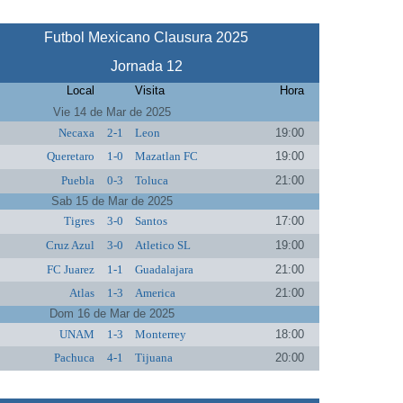
Futbol Mexicano Clausura 2025
Jornada 12
Local
Visita
Hora
Vie 14 de Mar de 2025
Necaxa
2-1
Leon
19:00
Queretaro
1-0
Mazatlan FC
19:00
Puebla
0-3
Toluca
21:00
Sab 15 de Mar de 2025
Tigres
3-0
Santos
17:00
Cruz Azul
3-0
Atletico SL
19:00
FC Juarez
1-1
Guadalajara
21:00
Atlas
1-3
America
21:00
Dom 16 de Mar de 2025
UNAM
1-3
Monterrey
18:00
Pachuca
4-1
Tijuana
20:00