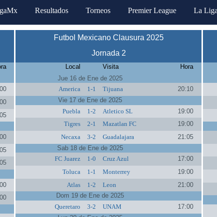
igaMx
Resultados
Torneos
Premier League
La Lig
Futbol Mexicano Clausura 2025
Jornada 2
ra
Local
Visita
Hora
Jue 16 de Ene de 2025
00
America
1-1
Tijuana
20:10
Vie 17 de Ene de 2025
00
Puebla
1-2
Atletico SL
19:00
05
Tigres
2-1
Mazatlan FC
19:00
00
Necaxa
3-2
Guadalajara
21:05
Sab 18 de Ene de 2025
05
FC Juarez
1-0
Cruz Azul
17:00
05
Toluca
1-1
Monterrey
19:00
00
Atlas
1-2
Leon
21:00
Dom 19 de Ene de 2025
00
Queretaro
3-2
UNAM
17:00