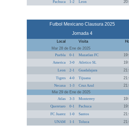
Pachuca
1-2
Leon
20:
Futbol Mexicano Clausura 2025
Jornada 4
Local
Visita
Ho
Mar 28 de Ene de 2025
Puebla
0-1
Mazatlan FC
19:
America
3-0
Atletico SL
19:
Leon
2-1
Guadalajara
21:
Tigres
4-0
Tijuana
21:
Necaxa
1-3
Cruz Azul
21:
Mie 29 de Ene de 2025
Atlas
3-3
Monterrey
19:
Queretaro
0-1
Pachuca
19:
FC Juarez
1-0
Santos
21:
UNAM
1-1
Toluca
21: