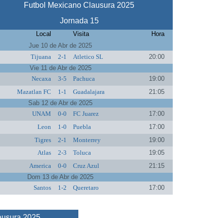
Futbol Mexicano Clausura 2025
Jornada 15
Local
Visita
Hora
Jue 10 de Abr de 2025
Tijuana
2-1
Atletico SL
20:00
Vie 11 de Abr de 2025
Necaxa
3-5
Pachuca
19:00
Mazatlan FC
1-1
Guadalajara
21:05
Sab 12 de Abr de 2025
UNAM
0-0
FC Juarez
17:00
Leon
1-0
Puebla
17:00
Tigres
2-1
Monterrey
19:00
Atlas
2-3
Toluca
19:05
America
0-0
Cruz Azul
21:15
Dom 13 de Abr de 2025
Santos
1-2
Queretaro
17:00
ausura 2025