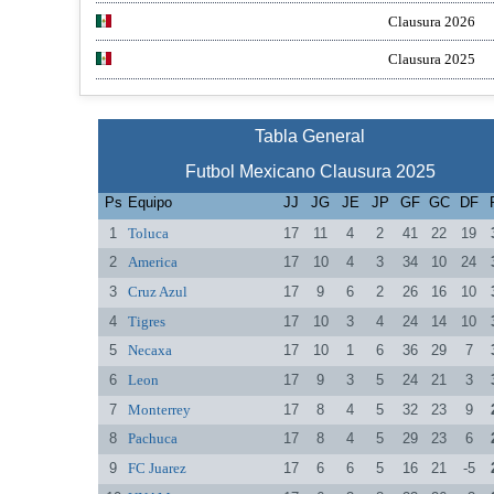
Clausura 2026
Clausura 2025
Tabla General
Futbol Mexicano Clausura 2025
Ps
Equipo
JJ
JG
JE
JP
GF
GC
DF
1
Toluca
17
11
4
2
41
22
19
2
America
17
10
4
3
34
10
24
3
Cruz Azul
17
9
6
2
26
16
10
4
Tigres
17
10
3
4
24
14
10
5
Necaxa
17
10
1
6
36
29
7
6
Leon
17
9
3
5
24
21
3
7
Monterrey
17
8
4
5
32
23
9
8
Pachuca
17
8
4
5
29
23
6
9
FC Juarez
17
6
6
5
16
21
-5