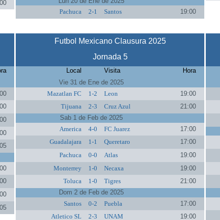
Lun 20 de Ene de 2025
00
Pachuca
2-1
Santos
19:00
Futbol Mexicano Clausura 2025
Jornada 5
ra
Local
Visita
Hora
Vie 31 de Ene de 2025
00
Mazatlan FC
1-2
Leon
19:00
00
Tijuana
2-3
Cruz Azul
21:00
Sab 1 de Feb de 2025
00
America
4-0
FC Juarez
17:00
00
Guadalajara
1-1
Queretaro
17:00
05
Pachuca
0-0
Atlas
19:00
00
Monterrey
1-0
Necaxa
19:00
00
Toluca
1-0
Tigres
21:00
Dom 2 de Feb de 2025
00
Santos
0-2
Puebla
17:00
05
Atletico SL
2-3
UNAM
19:00