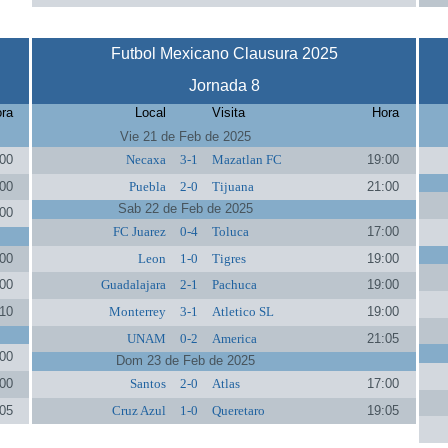
Futbol Mexicano Clausura 2025
Jornada 8
ra
Local
Visita
Hora
Vie 21 de Feb de 2025
00
Necaxa
3-1
Mazatlan FC
19:00
00
Puebla
2-0
Tijuana
21:00
Sab 22 de Feb de 2025
00
FC Juarez
0-4
Toluca
17:00
00
Leon
1-0
Tigres
19:00
00
Guadalajara
2-1
Pachuca
19:00
10
Monterrey
3-1
Atletico SL
19:00
UNAM
0-2
America
21:05
00
Dom 23 de Feb de 2025
00
Santos
2-0
Atlas
17:00
05
Cruz Azul
1-0
Queretaro
19:05