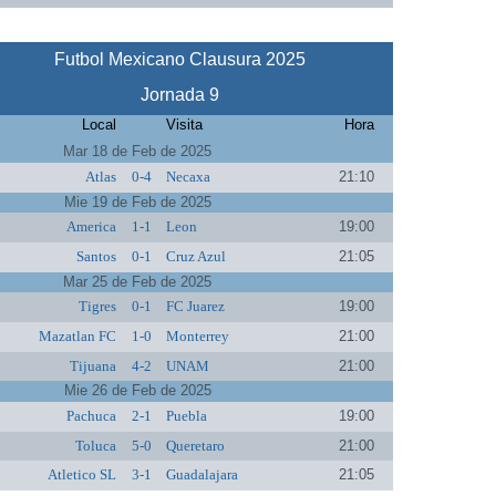
Futbol Mexicano Clausura 2025
Jornada 9
Local
Visita
Hora
Mar 18 de Feb de 2025
Atlas
0-4
Necaxa
21:10
Mie 19 de Feb de 2025
America
1-1
Leon
19:00
Santos
0-1
Cruz Azul
21:05
Mar 25 de Feb de 2025
Tigres
0-1
FC Juarez
19:00
Mazatlan FC
1-0
Monterrey
21:00
Tijuana
4-2
UNAM
21:00
Mie 26 de Feb de 2025
Pachuca
2-1
Puebla
19:00
Toluca
5-0
Queretaro
21:00
Atletico SL
3-1
Guadalajara
21:05