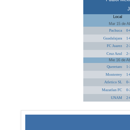
J
Local
Mar 15 de A
Pachuca
0-
Guadalajara
1-
FC Juarez
2-
Cruz Azul
2-
Mie 16 de A
Queretaro
1-
Monterrey
1-
Atletico SL
0-
Mazatlan FC
0-
UNAM
2-