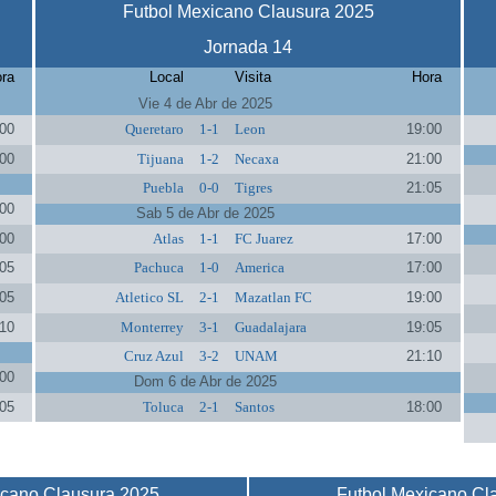
Futbol Mexicano Clausura 2025
Jornada 14
ra
Local
Visita
Hora
Vie 4 de Abr de 2025
00
Queretaro
1-1
Leon
19:00
00
Tijuana
1-2
Necaxa
21:00
Puebla
0-0
Tigres
21:05
00
Sab 5 de Abr de 2025
00
Atlas
1-1
FC Juarez
17:00
05
Pachuca
1-0
America
17:00
05
Atletico SL
2-1
Mazatlan FC
19:00
10
Monterrey
3-1
Guadalajara
19:05
Cruz Azul
3-2
UNAM
21:10
00
Dom 6 de Abr de 2025
05
Toluca
2-1
Santos
18:00
icano Clausura 2025
Futbol Mexicano Cl