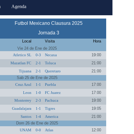
a
Agenda
Futbol Mexicano Clausura 2025
Jornada 3
Local
Visita
Hora
Vie 24 de Ene de 2025
Atletico SL
0-3
Necaxa
19:00
Mazatlan FC
2-1
Toluca
21:00
Tijuana
2-1
Queretaro
21:00
Sab 25 de Ene de 2025
Cruz Azul
1-1
Puebla
17:00
Leon
1-0
FC Juarez
17:00
Monterrey
2-3
Pachuca
19:00
Guadalajara
1-1
Tigres
19:05
Santos
1-4
America
21:00
Dom 26 de Ene de 2025
UNAM
0-0
Atlas
12:00