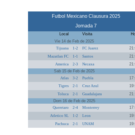
Futbol Mexicano Clausura 2025
Jornada 7
Local
Visita
Ho
Vie 14 de Feb de 2025
Tijuana
1-2
FC Juarez
21:
Mazatlan FC
1-1
Santos
21:
America
2-3
Necaxa
21:
Sab 15 de Feb de 2025
Atlas
3-2
Puebla
17:
Tigres
2-1
Cruz Azul
19:
Toluca
2-1
Guadalajara
21:
Dom 16 de Feb de 2025
Queretaro
2-4
Monterrey
17:
Atletico SL
1-2
Leon
19:
Pachuca
2-1
UNAM
19: