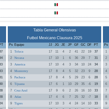
Tabla General Ofensivas
Futbol Mexicano Clausura 2025
PT
Ps
Equipo
JJ
JG
JE
JP
GF
GC
DF
PT
Ps
37
1
Toluca
17
11
4
2
41
22
19
37
1
34
2
Necaxa
17
10
1
6
36
29
7
31
2
33
3
America
17
10
4
3
34
10
24
34
3
33
4
Monterrey
17
8
4
5
32
23
9
28
4
31
5
Pachuca
17
8
4
5
29
23
6
28
5
30
6
Tijuana
17
6
1
10
29
35
-6
19
6
28
7
Cruz Azul
17
9
6
2
26
16
10
33
7
28
8
Atlas
17
4
6
7
25
32
-7
18
8
24
9
Tigres
17
10
3
4
24
14
10
33
9