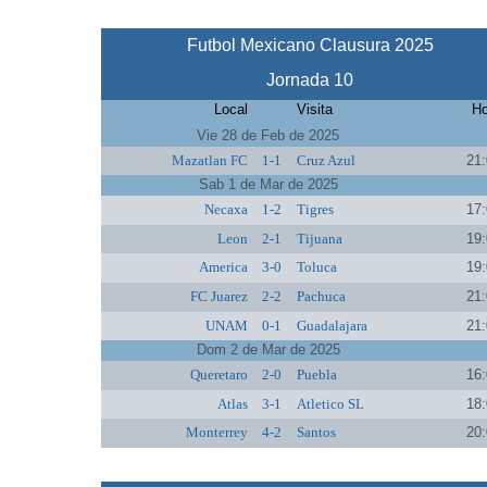
Futbol Mexicano Clausura 2025
Jornada 10
Local
Visita
Ho
Vie 28 de Feb de 2025
Mazatlan FC
1-1
Cruz Azul
21:
Sab 1 de Mar de 2025
Necaxa
1-2
Tigres
17:
Leon
2-1
Tijuana
19:
America
3-0
Toluca
19:
FC Juarez
2-2
Pachuca
21:
UNAM
0-1
Guadalajara
21:
Dom 2 de Mar de 2025
Queretaro
2-0
Puebla
16:
Atlas
3-1
Atletico SL
18:
Monterrey
4-2
Santos
20: