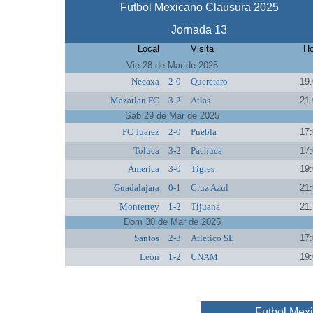
Futbol Mexicano Clausura 2025
Jornada 13
Local
Visita
Ho
Vie 28 de Mar de 2025
Necaxa
2-0
Queretaro
19:
Mazatlan FC
3-2
Atlas
21:
Sab 29 de Mar de 2025
FC Juarez
2-0
Puebla
17:
Toluca
3-2
Pachuca
17:
America
3-0
Tigres
19:
Guadalajara
0-1
Cruz Azul
21:
Monterrey
1-2
Tijuana
21:
Dom 30 de Mar de 2025
Santos
2-3
Atletico SL
17:
Leon
1-2
UNAM
19:
Futbol Mex