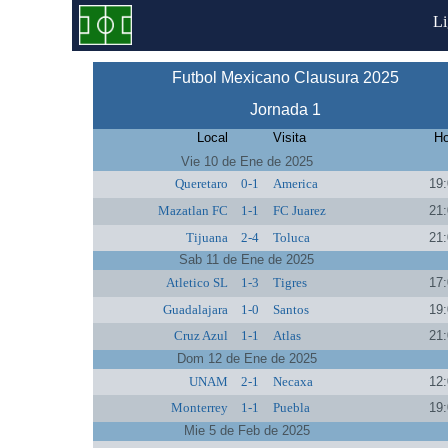
L
Futbol Mexicano Clausura 2025
Jornada 1
Local
Visita
Ho
Vie 10 de Ene de 2025
Queretaro
0-1
America
19:
Mazatlan FC
1-1
FC Juarez
21:
Tijuana
2-4
Toluca
21:
Sab 11 de Ene de 2025
Atletico SL
1-3
Tigres
17:
Guadalajara
1-0
Santos
19:
Cruz Azul
1-1
Atlas
21:
Dom 12 de Ene de 2025
UNAM
2-1
Necaxa
12:
Monterrey
1-1
Puebla
19:
Mie 5 de Feb de 2025