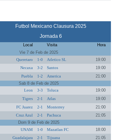
Futbol Mexicano Clausura 2025
Jornada 6
Local
Visita
Hora
Vie 7 de Feb de 2025
Queretaro
1-0
Atletico SL
19:00
Necaxa
3-2
Santos
19:00
Puebla
1-2
America
21:00
Sab 8 de Feb de 2025
Leon
3-3
Toluca
19:00
Tigres
2-1
Atlas
19:00
FC Juarez
2-1
Monterrey
21:00
Cruz Azul
2-1
Pachuca
21:05
Dom 9 de Feb de 2025
UNAM
1-0
Mazatlan FC
18:00
Guadalajara
2-1
Tijuana
21:05