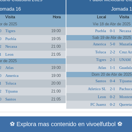
ornada 16
Jornada 
Visita
Hora
Local
Visita
br de 2025
Vie 18 de Abr de 2025
0
Tigres
19:00
Puebla
0-1
Necaxa
Sab 19 de Abr de 2025
0
Puebla
19:05
America
5-0
Mazatl
2
Necaxa
21:00
Toluca
2-2
Cruz Az
1
Leon
21:05
Tigres
2-1
UNAM
br de 2025
2
Atlas
19:00
Atlas
1-1
Guadala
Dom 20 de Abr de 2025
0
America
19:00
Santos
0-4
Tijuana
1
Toluca
20:00
Atletico SL
2-1
Pachuc
2
Tijuana
21:00
Leon
0-2
Monter
0
Santos
21:05
FC Juarez
0-2
Quereta
⚽ Explora mas contenido en vivoelfutbol ⚽