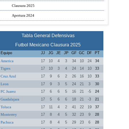
Clausura 2025
Apertura 2024
Tabla General Defensivas
Futbol Mexicano Clausura 2025
Equipo
JJ
JG
JE
JP
GF
GC
DF
PT
America
17
10
4
3
34
10
24
34
Tigres
17
10
3
4
24
14
10
33
Cruz Azul
17
9
6
2
26
16
10
33
Leon
17
9
3
5
24
21
3
30
FC Juarez
17
6
6
5
16
21
-5
24
Guadalajara
17
5
6
6
18
21
-3
21
Toluca
17
11
4
2
41
22
19
37
Monterrey
17
8
4
5
32
23
9
28
Pachuca
17
8
4
5
29
23
6
28