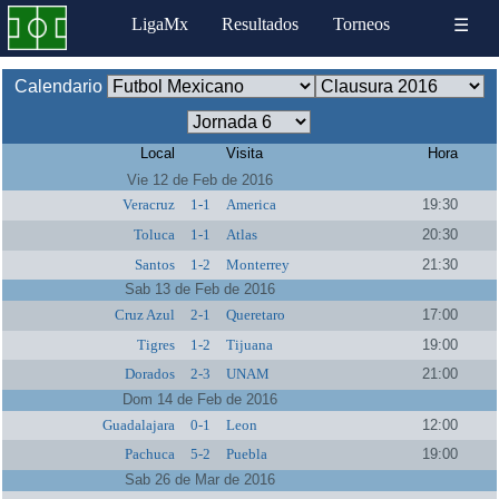
LigaMx
Resultados
Torneos
☰
Calendario
Local
Visita
Hora
Vie 12 de Feb de 2016
Veracruz
1-1
America
19:30
Toluca
1-1
Atlas
20:30
Santos
1-2
Monterrey
21:30
Sab 13 de Feb de 2016
Cruz Azul
2-1
Queretaro
17:00
Tigres
1-2
Tijuana
19:00
Dorados
2-3
UNAM
21:00
Dom 14 de Feb de 2016
Guadalajara
0-1
Leon
12:00
Pachuca
5-2
Puebla
19:00
Sab 26 de Mar de 2016