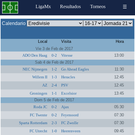
LigaMx
Resultados
Torneos
☰
Calendario
Local
Visita
Hora
Vie 3 de Feb de 2017
ADO Den Haag
0-2
Vitesse
13:00
Sab 4 de Feb de 2017
NEC Nijmegen
1-2
Go Ahead Eagles
11:30
Willem II
1-3
Heracles
12:45
AZ
2-4
PSV
12:45
Groningen
1-1
Excelsior
13:45
Dom 5 de Feb de 2017
Roda JC
0-2
Ajax
05:30
FC Twente
0-2
Feyenoord
07:30
Sparta Rotterdam
2-3
FC Zwolle
07:30
FC Utrecht
1-0
Heerenveen
09:45