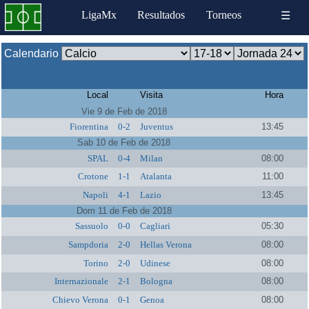
LigaMx
Resultados
Torneos
☰
Calendario
Local
Visita
Hora
Vie 9 de Feb de 2018
Fiorentina
0-2
Juventus
13:45
Sab 10 de Feb de 2018
SPAL
0-4
Milan
08:00
Crotone
1-1
Atalanta
11:00
Napoli
4-1
Lazio
13:45
Dom 11 de Feb de 2018
Sassuolo
0-0
Cagliari
05:30
Sampdoria
2-0
Hellas Verona
08:00
Torino
2-0
Udinese
08:00
Internazionale
2-1
Bologna
08:00
Chievo Verona
0-1
Genoa
08:00