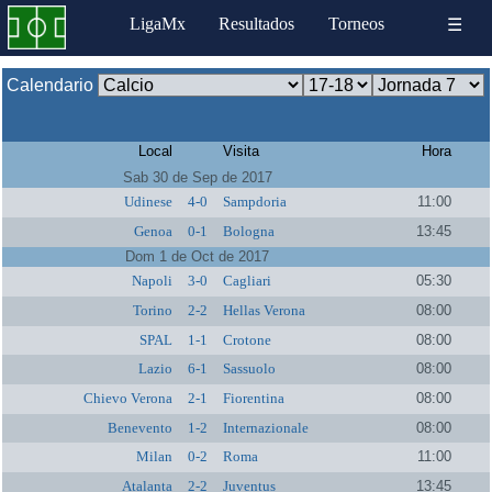
LigaMx
Resultados
Torneos
☰
Calendario
Local
Visita
Hora
Sab 30 de Sep de 2017
Udinese
4-0
Sampdoria
11:00
Genoa
0-1
Bologna
13:45
Dom 1 de Oct de 2017
Napoli
3-0
Cagliari
05:30
Torino
2-2
Hellas Verona
08:00
SPAL
1-1
Crotone
08:00
Lazio
6-1
Sassuolo
08:00
Chievo Verona
2-1
Fiorentina
08:00
Benevento
1-2
Internazionale
08:00
Milan
0-2
Roma
11:00
Atalanta
2-2
Juventus
13:45