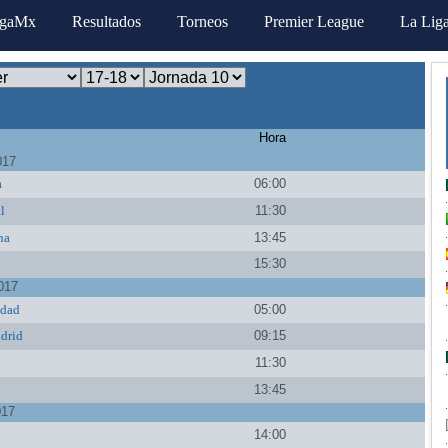
igaMx
Resultados
Torneos
Premier League
La Lig
Hora
017
a
06:00
al
11:30
na
13:45
s
15:30
017
edad
05:00
drid
09:15
11:30
13:45
017
14:00