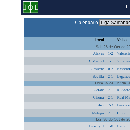
L
Calendario
Local
Visita
Sab 28 de Oct de 2
Alaves
1-2
Valenci
A. Madrid
1-1
Villarre
Athletic
0-2
Barcelo
Sevilla
2-1
Legane
Dom 29 de Oct de 2
Getafe
2-1
R. Soci
Girona
2-1
Real Ma
Eibar
2-2
Levante
Malaga
2-1
Celta
Lun 30 de Oct de 2
Espanyol
1-0
Betis