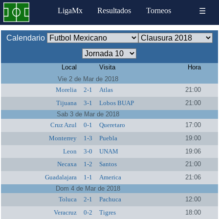
LigaMx
Resultados
Torneos
☰
Calendario
Local
Visita
Hora
Vie 2 de Mar de 2018
Morelia
2-1
Atlas
21:00
Tijuana
3-1
Lobos BUAP
21:00
Sab 3 de Mar de 2018
Cruz Azul
0-1
Queretaro
17:00
Monterrey
1-3
Puebla
19:00
Leon
3-0
UNAM
19:06
Necaxa
1-2
Santos
21:00
Guadalajara
1-1
America
21:06
Dom 4 de Mar de 2018
Toluca
2-1
Pachuca
12:00
Veracruz
0-2
Tigres
18:00