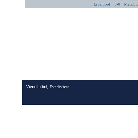
Liverpool
0-0
Man.Ci
Vivoelfutbol,
Estadisticas