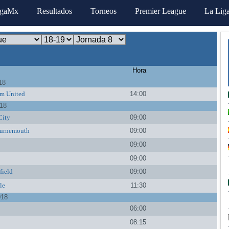
igaMx
Resultados
Torneos
Premier League
La Lig
Hora
18
m United
14:00
018
City
09:00
urnemouth
09:00
09:00
09:00
field
09:00
le
11:30
018
06:00
08:15