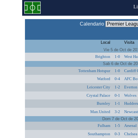
L
Calendario
Local
Visita
Vie 5 de Oct de 20
Brighton
1-0
West Ha
Sab 6 de Oct de 2
Tottenham Hotspur
1-0
Cardiff 
Watford
0-4
AFC Bo
Leicester City
1-2
Everton
Crystal Palace
0-1
Wolves
Burnley
1-1
Hudders
Man.United
3-2
Newcast
Dom 7 de Oct de 2
Fulham
1-5
Arsenal
Southampton
0-3
Chelsea