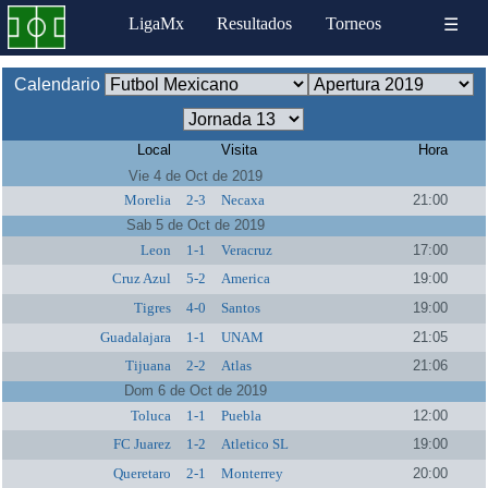
LigaMx
Resultados
Torneos
☰
Calendario
Local
Visita
Hora
Vie 4 de Oct de 2019
Morelia
2-3
Necaxa
21:00
Sab 5 de Oct de 2019
Leon
1-1
Veracruz
17:00
Cruz Azul
5-2
America
19:00
Tigres
4-0
Santos
19:00
Guadalajara
1-1
UNAM
21:05
Tijuana
2-2
Atlas
21:06
Dom 6 de Oct de 2019
Toluca
1-1
Puebla
12:00
FC Juarez
1-2
Atletico SL
19:00
Queretaro
2-1
Monterrey
20:00