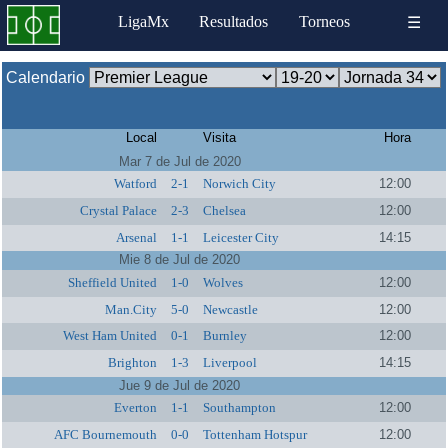
LigaMx
Resultados
Torneos
☰
Calendario
Local
Visita
Hora
Mar 7 de Jul de 2020
Watford
2-1
Norwich City
12:00
Crystal Palace
2-3
Chelsea
12:00
Arsenal
1-1
Leicester City
14:15
Mie 8 de Jul de 2020
Sheffield United
1-0
Wolves
12:00
Man.City
5-0
Newcastle
12:00
West Ham United
0-1
Burnley
12:00
Brighton
1-3
Liverpool
14:15
Jue 9 de Jul de 2020
Everton
1-1
Southampton
12:00
AFC Bournemouth
0-0
Tottenham Hotspur
12:00