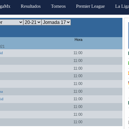
igaMx
Resultados
Torneos
Premier League
La Lig
Hora
021
id
11:00
11:00
a
11:00
11:00
11:00
na
11:00
lid
11:00
a
11:00
11:00
11:00