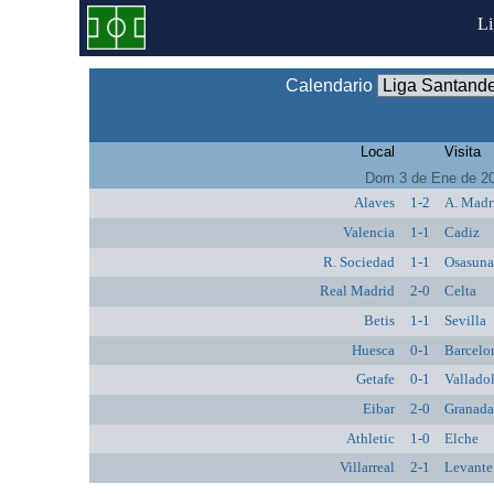
L
Calendario
Local
Visita
Dom 3 de Ene de 2
Alaves
1-2
A. Madr
Valencia
1-1
Cadiz
R. Sociedad
1-1
Osasun
Real Madrid
2-0
Celta
Betis
1-1
Sevilla
Huesca
0-1
Barcelo
Getafe
0-1
Vallado
Eibar
2-0
Granad
Athletic
1-0
Elche
Villarreal
2-1
Levante