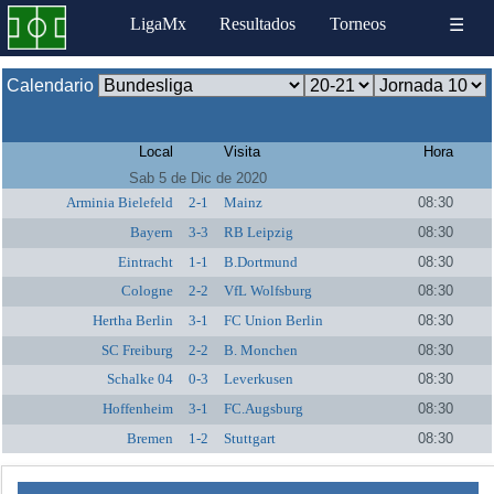
LigaMx
Resultados
Torneos
☰
Calendario
Local
Visita
Hora
Sab 5 de Dic de 2020
Arminia Bielefeld
2-1
Mainz
08:30
Bayern
3-3
RB Leipzig
08:30
Eintracht
1-1
B.Dortmund
08:30
Cologne
2-2
VfL Wolfsburg
08:30
Hertha Berlin
3-1
FC Union Berlin
08:30
SC Freiburg
2-2
B. Monchen
08:30
Schalke 04
0-3
Leverkusen
08:30
Hoffenheim
3-1
FC.Augsburg
08:30
Bremen
1-2
Stuttgart
08:30