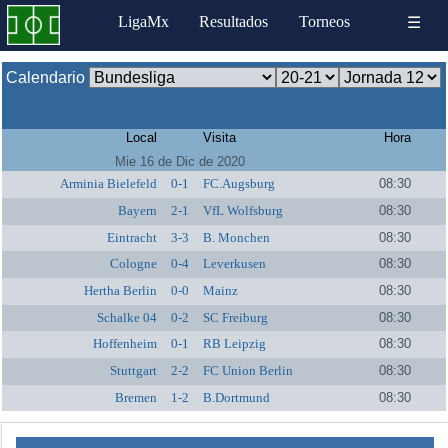
LigaMx
Resultados
Torneos
☰
Calendario
Local
Visita
Hora
Mie 16 de Dic de 2020
Arminia Bielefeld
0-1
FC.Augsburg
08:30
Bayern
2-1
VfL Wolfsburg
08:30
Eintracht
3-3
B. Monchen
08:30
Cologne
0-4
Leverkusen
08:30
Hertha Berlin
0-0
Mainz
08:30
Schalke 04
0-2
SC Freiburg
08:30
Hoffenheim
0-1
RB Leipzig
08:30
Stuttgart
2-2
FC Union Berlin
08:30
Bremen
1-2
B.Dortmund
08:30