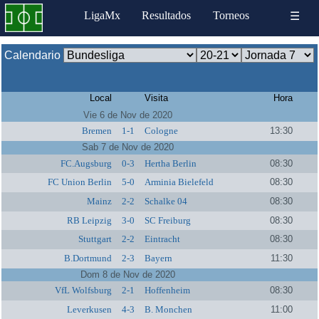
LigaMx
Resultados
Torneos
☰
Calendario
Local
Visita
Hora
Vie 6 de Nov de 2020
Bremen
1-1
Cologne
13:30
Sab 7 de Nov de 2020
FC.Augsburg
0-3
Hertha Berlin
08:30
FC Union Berlin
5-0
Arminia Bielefeld
08:30
Mainz
2-2
Schalke 04
08:30
RB Leipzig
3-0
SC Freiburg
08:30
Stuttgart
2-2
Eintracht
08:30
B.Dortmund
2-3
Bayern
11:30
Dom 8 de Nov de 2020
VfL Wolfsburg
2-1
Hoffenheim
08:30
Leverkusen
4-3
B. Monchen
11:00