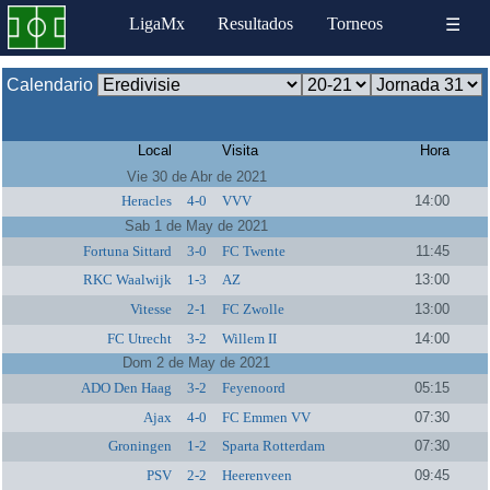
LigaMx
Resultados
Torneos
☰
Calendario
Local
Visita
Hora
Vie 30 de Abr de 2021
Heracles
4-0
VVV
14:00
Sab 1 de May de 2021
Fortuna Sittard
3-0
FC Twente
11:45
RKC Waalwijk
1-3
AZ
13:00
Vitesse
2-1
FC Zwolle
13:00
FC Utrecht
3-2
Willem II
14:00
Dom 2 de May de 2021
ADO Den Haag
3-2
Feyenoord
05:15
Ajax
4-0
FC Emmen VV
07:30
Groningen
1-2
Sparta Rotterdam
07:30
PSV
2-2
Heerenveen
09:45