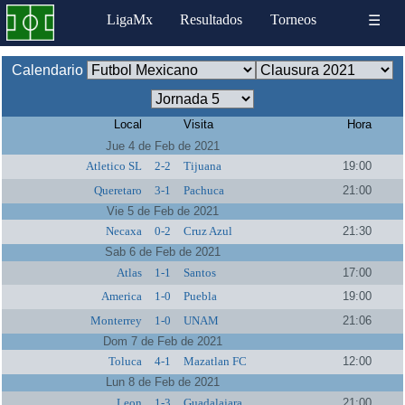
LigaMx
Resultados
Torneos
☰
Calendario
Local
Visita
Hora
Jue 4 de Feb de 2021
Atletico SL
2-2
Tijuana
19:00
Queretaro
3-1
Pachuca
21:00
Vie 5 de Feb de 2021
Necaxa
0-2
Cruz Azul
21:30
Sab 6 de Feb de 2021
Atlas
1-1
Santos
17:00
America
1-0
Puebla
19:00
Monterrey
1-0
UNAM
21:06
Dom 7 de Feb de 2021
Toluca
4-1
Mazatlan FC
12:00
Lun 8 de Feb de 2021
Leon
1-3
Guadalajara
21:00