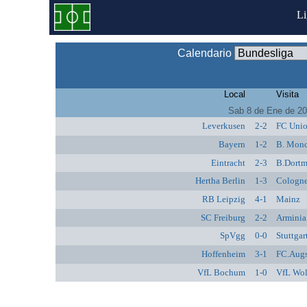
L
Calendario
Local
Visita
Sab 8 de Ene de 2
Leverkusen
2-2
FC Unio
Bayern
1-2
B. Mon
Eintracht
2-3
B.Dort
Hertha Berlin
1-3
Cologn
RB Leipzig
4-1
Mainz
SC Freiburg
2-2
Arminia
SpVgg
0-0
Stuttgar
Hoffenheim
3-1
FC.Aug
VfL Bochum
1-0
VfL Wol