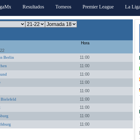
igaMx
Resultados
Torneos
Premier League
La Lig
Hora
022
n Berlin
11:00
chen
11:00
mund
11:00
e
11:00
11:00
 Bielefeld
11:00
t
11:00
sburg
11:00
fsburg
11:00