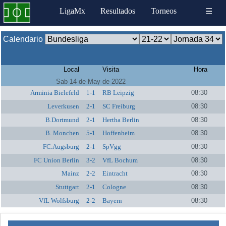
LigaMx
Resultados
Torneos
☰
Calendario
Local
Visita
Hora
Sab 14 de May de 2022
Arminia Bielefeld
1-1
RB Leipzig
08:30
Leverkusen
2-1
SC Freiburg
08:30
B.Dortmund
2-1
Hertha Berlin
08:30
B. Monchen
5-1
Hoffenheim
08:30
FC.Augsburg
2-1
SpVgg
08:30
FC Union Berlin
3-2
VfL Bochum
08:30
Mainz
2-2
Eintracht
08:30
Stuttgart
2-1
Cologne
08:30
VfL Wolfsburg
2-2
Bayern
08:30