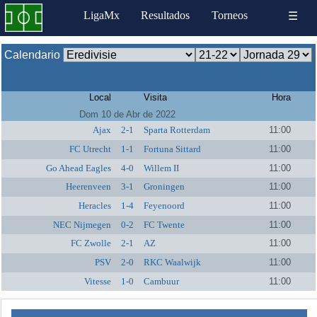
LigaMx
Resultados
Torneos
☰
Calendario
Local
Visita
Hora
Dom 10 de Abr de 2022
Ajax
2-1
Sparta Rotterdam
11:00
FC Utrecht
1-1
Fortuna Sittard
11:00
Go Ahead Eagles
4-0
Willem II
11:00
Heerenveen
3-1
Groningen
11:00
Heracles
1-4
Feyenoord
11:00
NEC Nijmegen
0-2
FC Twente
11:00
FC Zwolle
2-1
AZ
11:00
PSV
2-0
RKC Waalwijk
11:00
Vitesse
1-0
Cambuur
11:00