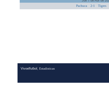
Jue 7 de Abr de 20
Pachuca
2-1
Tigres
Vivoelfutbol,
Estadisticas