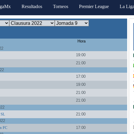
igaMx
Resultados
Torneos
Premier League
La Lig
Hora
22
19:00
21:00
022
17:00
a
19:00
21:00
21:00
022
o SL
21:00
022
n FC
17:00