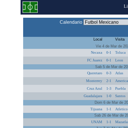
L
Calendario
Local
Visita
Vie 4 de Mar de 20
Necaxa
0-1
Toluca
FC Juarez
0-1
Leon
Sab 5 de Mar de 2
Queretaro
0-3
Atlas
Monterrey
2-1
Americ
Cruz Azul
1-3
Puebla
Guadalajara
1-0
Santos
Dom 6 de Mar de 2
Tijuana
1-1
Atletic
Sab 26 de Mar de 2
UNAM
1-1
Mazatla