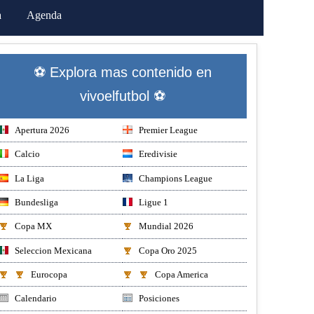
a
Agenda
⚽ Explora mas contenido en
vivoelfutbol ⚽
Apertura 2026
Premier League
Calcio
Eredivisie
La Liga
Champions League
Bundesliga
Ligue 1
Copa MX
Mundial 2026
Seleccion Mexicana
Copa Oro 2025
Eurocopa
Copa America
Calendario
Posiciones