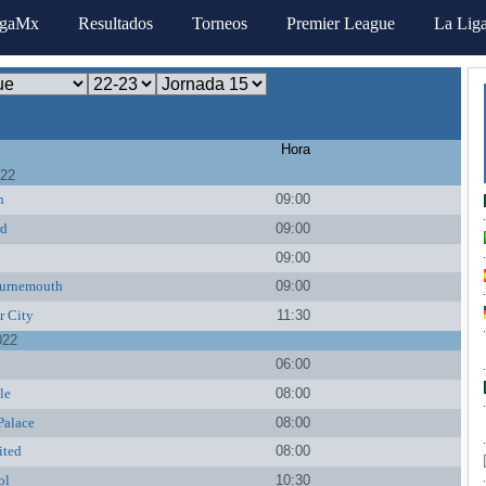
igaMx
Resultados
Torneos
Premier League
La Lig
Hora
022
n
09:00
rd
09:00
09:00
urnemouth
09:00
r City
11:30
022
06:00
le
08:00
Palace
08:00
ited
08:00
ol
10:30