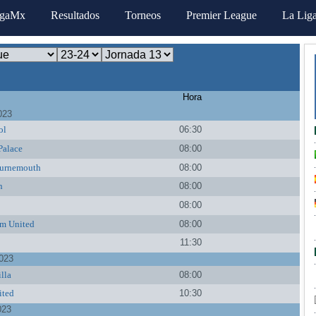
igaMx
Resultados
Torneos
Premier League
La Lig
Hora
023
ol
06:30
Palace
08:00
urnemouth
08:00
n
08:00
08:00
m United
08:00
11:30
023
lla
08:00
ited
10:30
023