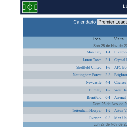
L
Calendario
Local
Visita
Sab 25 de Nov de 2
Man.City
1-1
Liverpo
Luton Town
2-1
Crystal 
Sheffield United
1-3
AFC Bo
Nottingham Forest
2-3
Brighto
Newcastle
4-1
Chelsea
Burnley
1-2
West Ha
Brentford
0-1
Arsenal
Dom 26 de Nov de 2
Tottenham Hotspur
1-2
Aston Vi
Everton
0-3
Man.Un
Lun 27 de Nov de 2