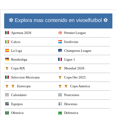
⚽ Explora mas contenido en vivoelfutbol ⚽
Apertura 2026
Premier League
Calcio
Eredivisie
La Liga
Champions League
Bundesliga
Ligue 1
Copa MX
Mundial 2026
Seleccion Mexicana
Copa Oro 2025
Eurocopa
Copa America
Calendario
Posiciones
Equipos
Descenso
Ofensiva
Defensiva