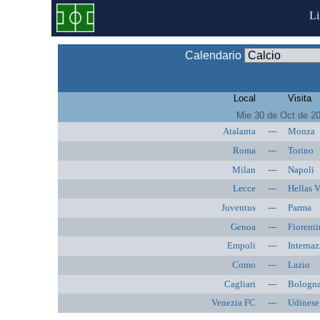
L
Calendario
Local
Visita
Mie 30 de Oct de 2
Atalanta
---
Monza
Roma
---
Torino
Milan
---
Napoli
Lecce
---
Hellas 
Juventus
---
Parma
Genoa
---
Fiorenti
Empoli
---
Internaz
Como
---
Lazio
Cagliari
---
Bologn
Venezia FC
---
Udinese