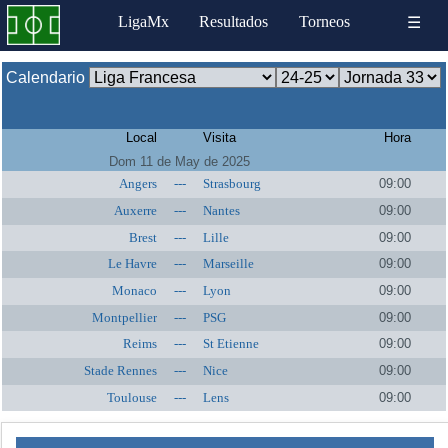
LigaMx
Resultados
Torneos
☰
Calendario
Local
Visita
Hora
Dom 11 de May de 2025
Angers
---
Strasbourg
09:00
Auxerre
---
Nantes
09:00
Brest
---
Lille
09:00
Le Havre
---
Marseille
09:00
Monaco
---
Lyon
09:00
Montpellier
---
PSG
09:00
Reims
---
St Etienne
09:00
Stade Rennes
---
Nice
09:00
Toulouse
---
Lens
09:00