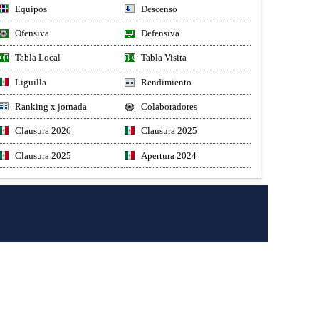
Equipos
Descenso
Ofensiva
Defensiva
Tabla Local
Tabla Visita
Liguilla
Rendimiento
Ranking x jornada
Colaboradores
Clausura 2026
Clausura 2025
Clausura 2025
Apertura 2024